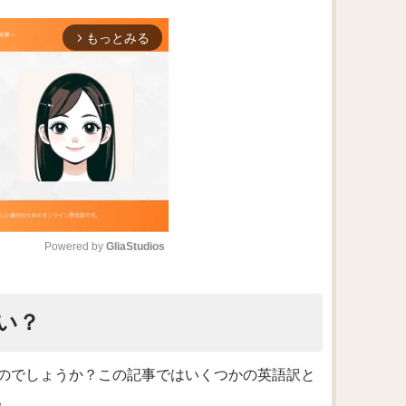
もっとみる
arrow_forward_ios
Powered by 
GliaStudios
M
い？
u
t
e
のでしょうか？この記事ではいくつかの英語訳と
。