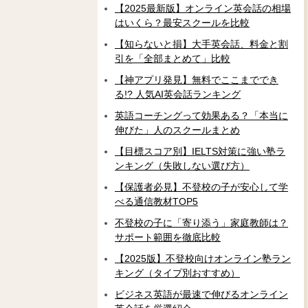
【2025最新版】オンライン英会話の相場
はいくら？最安スクールを比較
【知らないと損】大手英会話、料金と割
引を「全部まとめて」比較
【神アプリ発見】無料でここまででき
る!? 人気AI英会話ランキング
英語コーチングって効果ある？「本当に
伸びた」人のスクールまとめ
【目標スコア別】IELTS対策に強い塾ラ
ンキング（失敗しない選び方）
【保護者必見】不登校の子が安心して学
べる通信教材TOP5
不登校の子に「寄り添う」家庭教師は？
サポート範囲を徹底比較
【2025版】不登校向けオンライン塾ラン
キング（タイプ別おすすめ）
ビジネス英語が最速で伸びるオンライン