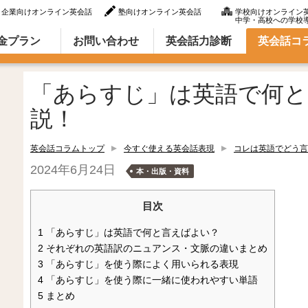
企業向けオンライン英会話
塾向けオンライン英会話
学校向けオンライン
中学・高校への学校
ラム（英語での言い方・英語表現）
金プラン
お問い合わせ
英会話力診断
英会話コ
「あらすじ」は英語で何と
説！
英会話コラムトップ
今すぐ使える英会話表現
コレは英語でどう言
2024年6月24日
本・出版・資料
目次
1
「あらすじ」は英語で何と言えばよい？
2
それぞれの英語訳のニュアンス・文脈の違いまとめ
3
「あらすじ」を使う際によく用いられる表現
4
「あらすじ」を使う際に一緒に使われやすい単語
5
まとめ