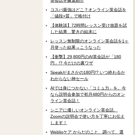
英会話を厳選紹介
コスパ最強はどこ？オンライン英会話を
「値段×質」で格付け
【体験談】72時間レッスン受け放題を試
した結果…驚きの結末に
レッスン無制限のオンライン英会話を1ヶ
月使った結果→こうなった
【衝撃】29,800円のAI英会話が「180
円」!? 今だけの裏ワザ
Speakがまさかの180円!? いつ終わるか
わからない神セール
AIでは身につかない「コミュ力」を。今
なら説明会参加で初月480円からのオン
ライン英会話！
シニアに優しいオンライン英会話。
Zoomの説明会で使い方を丁寧にお伝え
します！
Weblioケア からだのこと、調べて、選