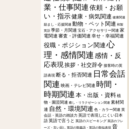
業・仕事関連
依頼・お願
い・指示
健康・病気関連
健康関連
動物・ペット関連
励まし・応援関連
和製
季節・月関連
家
宝石・アクセサリー関連
英語
電関連
審査・評価関連
幸せ・幸福関連
心
役職・ポジション関連
理・感情関連
感情・反
応表現
挨拶・社交辞令
接客時の英
日常会話
断る・拒否関連
語表現
関連
時間・
映画・テレビ関連
時期関連
本・出版・資料
植
素材関
物・園芸関連
癒し・リラクゼーション関連
自然・環境関連
連
色・カラー関連
英
会話・英語の雑談力
英語で表現しにくい日本
英語で言うと
語
英語のスピーキング
英語のフレ
音
ーズ・言い回し
英語の類義語・英語の類似表現