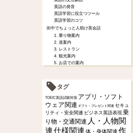
英語の発音
英語学習に役立つツール
英語学習のコツ
街中でちょっと人助け英会話
1. 乗り物案内
2. 道案内
3. レストラン
4. 観光案内
5. お店での案内
タグ
アプリ・ソフト
TOEIC英語試験対策
ウェア関連
セキュ
ギフト・プレゼント関連
乗
リティ・安全関連
ビジネス英語表現
人・人物関
り物・交通関連
連
仕様関連
作
体・身体関連