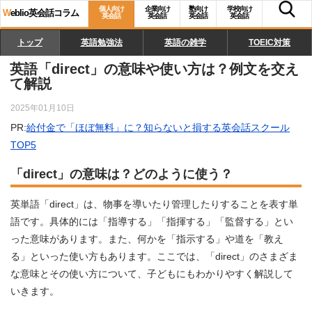
個人向け
企業向け
塾向け
学校向け
W
eblio英会話コラム
英会話
英会話
英会話
英会話
トップ
英語勉強法
英語の雑学
TOEIC対策
英語「direct」の意味や使い方は？例文を交え
て解説
2025年01月10日
PR:
給付金で「ほぼ無料」に？知らないと損する英会話スクール
TOP5
「direct」の意味は？どのように使う？
英単語「direct」は、物事を導いたり管理したりすることを表す単
語です。具体的には「指導する」「指揮する」「監督する」とい
った意味があります。また、何かを「指示する」や道を「教え
る」といった使い方もあります。ここでは、「direct」のさまざま
な意味とその使い方について、子どもにもわかりやすく解説して
いきます。