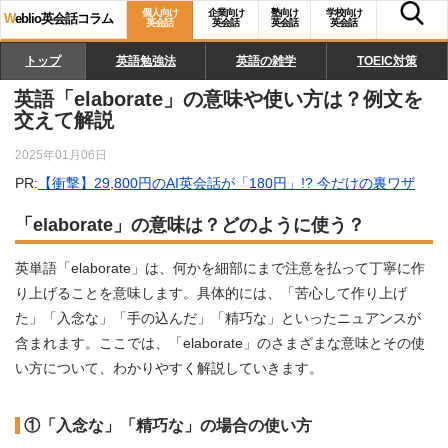
個人向け
企業向け
塾向け
学校向け
W
eblio英会話コラム
英会話
英会話
英会話
英会話
トップ
英語勉強法
英語の雑学
TOEIC対策
英語「elaborate」の意味や使い方は？例文を
交えて解説
2025年01月06日
PR:
【衝撃】29,800円のAI英会話が「180円」!? 今だけの裏ワザ
「elaborate」の意味は？どのように使う？
英単語「elaborate」は、何かを細部にまで注意を払って丁寧に作
り上げることを意味します。具体的には、「苦心して作り上げ
た」「入念な」「手の込んだ」「精巧な」といったニュアンスが
含まれます。ここでは、「elaborate」のさまざまな意味とその使
い方について、わかりやすく解説していきます。
①「入念な」「精巧な」の場合の使い方