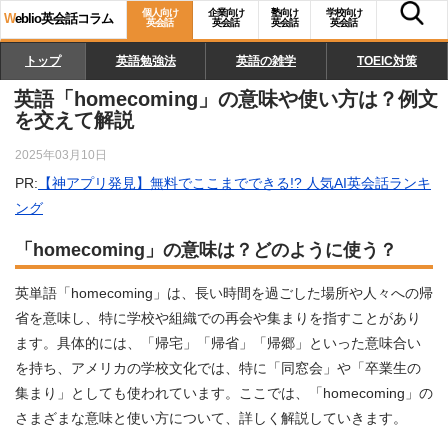
個人向け
企業向け
塾向け
学校向け
W
eblio英会話コラム
英会話
英会話
英会話
英会話
トップ
英語勉強法
英語の雑学
TOEIC対策
英語「homecoming」の意味や使い方は？例文
を交えて解説
2025年03月10日
PR:
【神アプリ発見】無料でここまでできる!? 人気AI英会話ランキ
ング
「homecoming」の意味は？どのように使う？
英単語「homecoming」は、長い時間を過ごした場所や人々への帰
省を意味し、特に学校や組織での再会や集まりを指すことがあり
ます。具体的には、「帰宅」「帰省」「帰郷」といった意味合い
を持ち、アメリカの学校文化では、特に「同窓会」や「卒業生の
集まり」としても使われています。ここでは、「homecoming」の
さまざまな意味と使い方について、詳しく解説していきます。