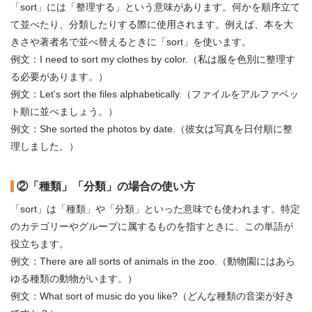
「sort」には「整理する」という意味があります。何かを順序立て
て並べたり、分類したりする際に使用されます。例えば、本を大
きさや著者名で並べ替えるときに「sort」を使います。
例文：I need to sort my clothes by color.（私は服を色別に整理す
る必要があります。）
例文：Let's sort the files alphabetically.（ファイルをアルファベッ
ト順に並べましょう。）
例文：She sorted the photos by date.（彼女は写真を日付順に整
理しました。）
②「種類」「分類」の場合の使い方
「sort」は「種類」や「分類」といった意味でも使われます。特定
のカテゴリーやグループに属するものを指すときに、この単語が
役立ちます。
例文：There are all sorts of animals in the zoo.（動物園にはあら
ゆる種類の動物がいます。）
例文：What sort of music do you like?（どんな種類の音楽が好き