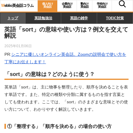
個人向け
企業向け
塾向け
学校向け
W
eblio英会話コラム
英会話
英会話
英会話
英会話
トップ
英語勉強法
英語の雑学
TOEIC対策
英語「sort」の意味や使い方は？例文を交えて
解説
2025年01月06日
PR:
シニアに優しいオンライン英会話。Zoomの説明会で使い方を
丁寧にお伝えします！
「sort」の意味は？どのように使う？
英単語「sort」は、主に物事を整理したり、順序を決めることを表
す単語です。また、特定の種類や分類に属するものを指す言葉と
しても使われます。ここでは、「sort」のさまざまな意味とその使
い方について、わかりやすく解説していきます。
①「整理する」「順序を決める」の場合の使い方