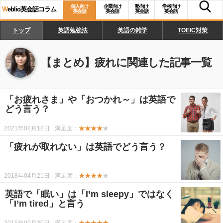
個人向け
企業向け
塾向け
学校向け
W
eblio英会話コラム
英会話
英会話
英会話
英会話
トップ
英語勉強法
英語の雑学
TOEIC対策
【まとめ】
疲れ
に関連した記事一覧
「お疲れさま」や「おつかれ～」は英語で
どう言う？
2021年08月18日
満足度：
★★★★
★
「疲れが取れない」は英語でどう言う？
2018年04月21日
満足度：
★★★★
★
英語で「眠い」は「I’m sleepy」ではなく
「I’m tired」と言う