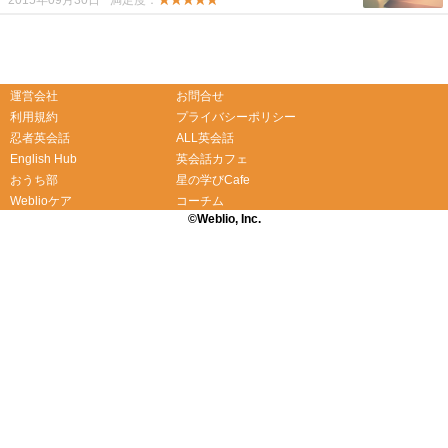
2015年09月30日
満足度：
★★★★★
-->
-->
運営会社
お問合せ
利用規約
プライバシーポリシー
忍者英会話
ALL英会話
English Hub
英会話カフェ
おうち部
星の学びCafe
Weblioケア
コーチム
©Weblio, Inc.