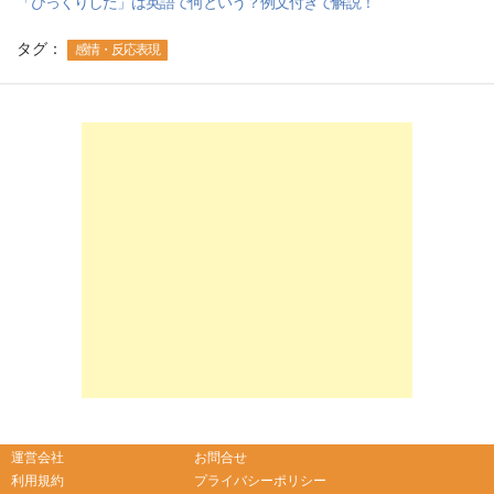
「びっくりした」は英語で何という？例文付きで解説！
タグ：
感情・反応表現
-->
-->
運営会社
お問合せ
利用規約
プライバシーポリシー