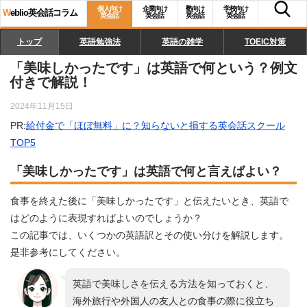
個人向け
企業向け
塾向け
学校向け
W
eblio英会話コラム
英会話
英会話
英会話
英会話
トップ
英語勉強法
英語の雑学
TOEIC対策
「美味しかったです」は英語で何という？例文
付きで解説！
2024年11月15日
PR:
給付金で「ほぼ無料」に？知らないと損する英会話スクール
TOP5
「美味しかったです」は英語で何と言えばよい？
食事を終えた後に「美味しかったです」と伝えたいとき、英語で
はどのように表現すればよいのでしょうか？
この記事では、いくつかの英語訳とその使い分けを解説します。
是非参考にしてください。
英語で美味しさを伝える方法を知っておくと、
海外旅行や外国人の友人との食事の際に役立ち