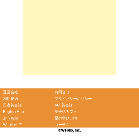
運営会社
お問合せ
利用規約
プライバシーポリシー
忍者英会話
ALL英会話
English Hub
英会話カフェ
おうち部
星の学びCafe
Weblioケア
コーチム
©Weblio, Inc.