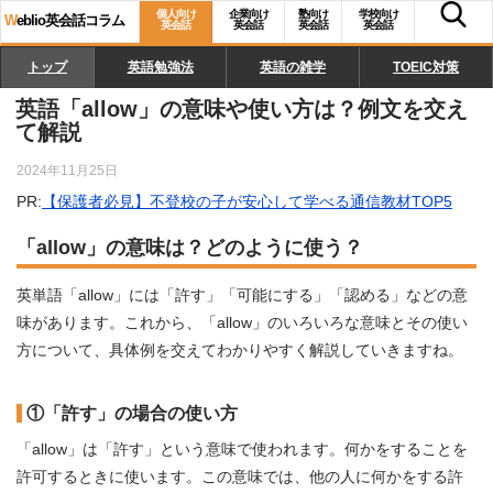
個人向け
企業向け
塾向け
学校向け
W
eblio英会話コラム
英会話
英会話
英会話
英会話
トップ
英語勉強法
英語の雑学
TOEIC対策
英語「allow」の意味や使い方は？例文を交え
て解説
2024年11月25日
PR:
【保護者必見】不登校の子が安心して学べる通信教材TOP5
「allow」の意味は？どのように使う？
英単語「allow」には「許す」「可能にする」「認める」などの意
味があります。これから、「allow」のいろいろな意味とその使い
方について、具体例を交えてわかりやすく解説していきますね。
①「許す」の場合の使い方
「allow」は「許す」という意味で使われます。何かをすることを
許可するときに使います。この意味では、他の人に何かをする許