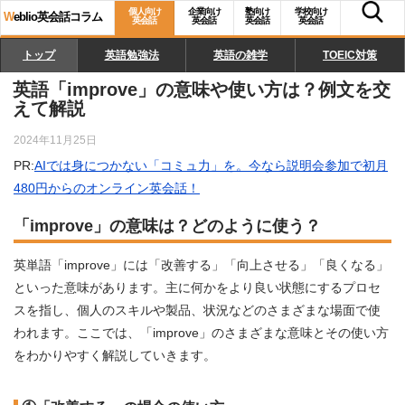
個人向け
企業向け
塾向け
学校向け
W
eblio英会話コラム
英会話
英会話
英会話
英会話
トップ
英語勉強法
英語の雑学
TOEIC対策
英語「improve」の意味や使い方は？例文を交
えて解説
2024年11月25日
PR:
AIでは身につかない「コミュ力」を。今なら説明会参加で初月
480円からのオンライン英会話！
「improve」の意味は？どのように使う？
英単語「improve」には「改善する」「向上させる」「良くなる」
といった意味があります。主に何かをより良い状態にするプロセ
スを指し、個人のスキルや製品、状況などのさまざまな場面で使
われます。ここでは、「improve」のさまざまな意味とその使い方
をわかりやすく解説していきます。