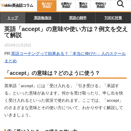
個人向け
企業向け
塾向け
学校向け
W
eblio英会話コラム
英会話
英会話
英会話
英会話
トップ
英語勉強法
英語の雑学
TOEIC対策
英語「accept」の意味や使い方は？例文を交え
て解説
2024年11月25日
PR:
英語コーチングって効果ある？「本当に伸びた」人のスクール
まとめ
「accept」の意味は？どのように使う？
英単語「accept」には「受け入れる」「引き受ける」「承認す
る」といった意味があります。何かを受け取ったり、申し出を快
く受け入れるといった状況で使われます。ここでは、「accept」
のさまざまな意味とその使い方について、わかりやすく解説して
いきましょう。