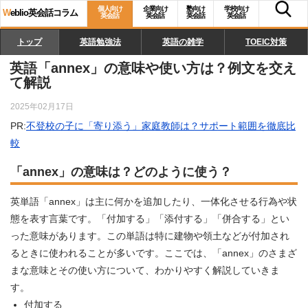
個人向け
企業向け
塾向け
学校向け
W
eblio英会話コラム
英会話
英会話
英会話
英会話
トップ
英語勉強法
英語の雑学
TOEIC対策
英語「annex」の意味や使い方は？例文を交え
て解説
2025年02月17日
PR:
不登校の子に「寄り添う」家庭教師は？サポート範囲を徹底比
較
「annex」の意味は？どのように使う？
英単語「annex」は主に何かを追加したり、一体化させる行為や状
態を表す言葉です。「付加する」「添付する」「併合する」とい
った意味があります。この単語は特に建物や領土などが付加され
るときに使われることが多いです。ここでは、「annex」のさまざ
まな意味とその使い方について、わかりやすく解説していきま
す。
付加する