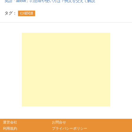
英語「above」の意味や使い方は？例文を交えて解説
タグ：
仕様関連
-->
-->
運営会社
お問合せ
利用規約
プライバシーポリシー