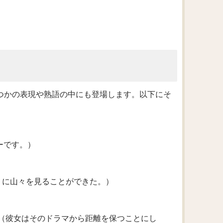
いくつかの表現や熟語の中にも登場します。以下にそ
ンナーです。）
tance.（遠くに山々を見ることができた。）
m the drama.（彼女はそのドラマから距離を保つことにし