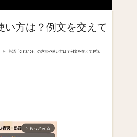
味や使い方は？例文を交えて
英語「distance」の意味や使い方は？例文を交えて解説
もっとみる
arrow_forward_ios