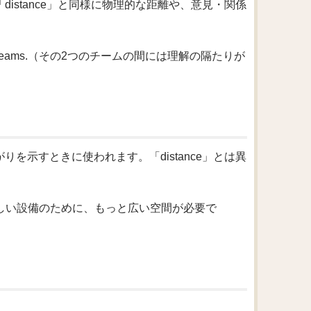
istance」と同様に物理的な距離や、意見・関係
n the two teams.（その2つのチームの間には理解の隔たりが
りを示すときに使われます。「distance」とは異
ipment.（新しい設備のために、もっと広い空間が必要で
。