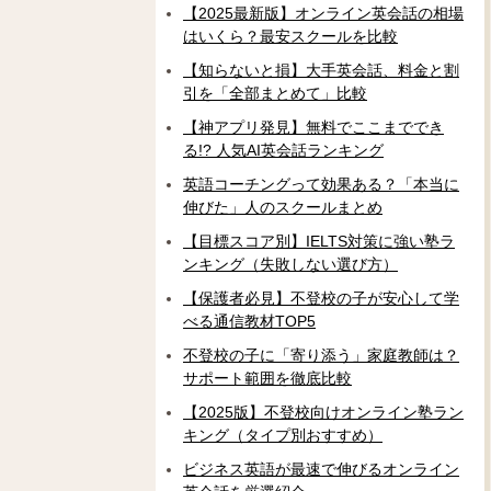
【2025最新版】オンライン英会話の相場
はいくら？最安スクールを比較
【知らないと損】大手英会話、料金と割
引を「全部まとめて」比較
【神アプリ発見】無料でここまででき
る!? 人気AI英会話ランキング
英語コーチングって効果ある？「本当に
伸びた」人のスクールまとめ
【目標スコア別】IELTS対策に強い塾ラ
ンキング（失敗しない選び方）
【保護者必見】不登校の子が安心して学
べる通信教材TOP5
不登校の子に「寄り添う」家庭教師は？
サポート範囲を徹底比較
【2025版】不登校向けオンライン塾ラン
キング（タイプ別おすすめ）
ビジネス英語が最速で伸びるオンライン