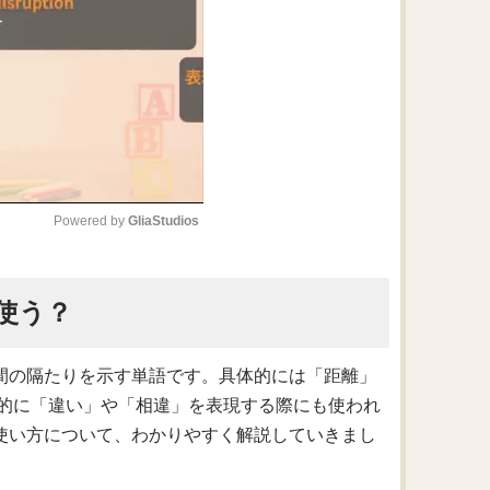
Powered by 
GliaStudios
M
に使う？
u
t
e
や時間の隔たりを示す単語です。具体的には「距離」
的に「違い」や「相違」を表現する際にも使われ
その使い方について、わかりやすく解説していきまし