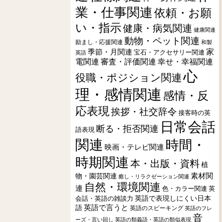
業・仕事関連
依頼・お願
い・指示
健康・病気関連
健康関連
動物・ペット関連
励まし・応援関連
和製
季節・月関連
家
宝石・アクセサリー関連
英語
電関連
審査・評価関連
幸せ・幸福関連
心
役職・ポジション関連
理・感情関連
感情・反
応表現
挨拶・社交辞令
接客時の英
日常会話
断る・拒否関連
語表現
関連
時間・
映画・テレビ関連
時期関連
本・出版・資料
植
素材関
物・園芸関連
癒し・リラクゼーション関連
自然・環境関連
連
色・カラー関連
英
会話・英語の雑談力
英語で表現しにくい日本
英語で言うと
語
英語のスピーキング
英語のフレ
音
ーズ・言い回し
英語の類義語・英語の類似表現