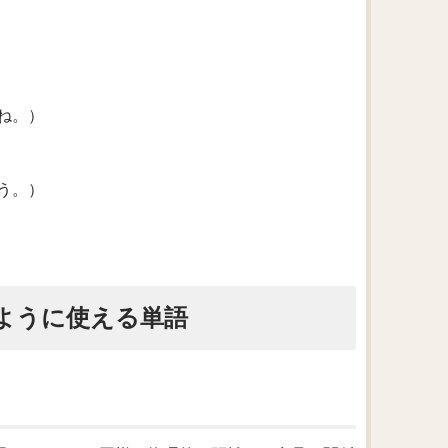
ね。）
う。）
じように使える単語