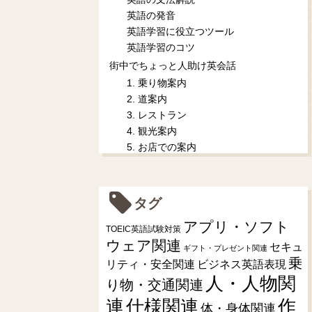
英語の発音
英語学習に役立つツール
英語学習のコツ
街中でちょっと人助け英会話
1. 乗り物案内
2. 道案内
3. レストラン
4. 観光案内
5. お店での案内
タグ
アプリ・ソフト
TOEIC英語試験対策
ウェア関連
セキュ
ギフト・プレゼント関連
乗
リティ・安全関連
ビジネス英語表現
人・人物関
り物・交通関連
連
仕様関連
作
体・身体関連