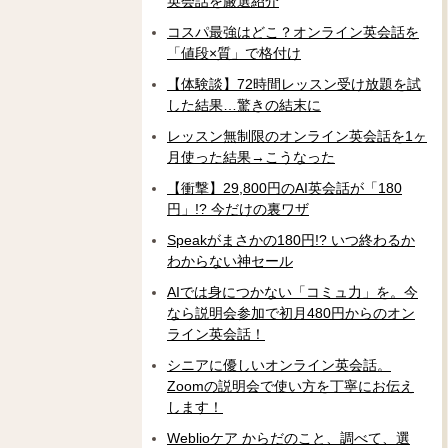
英会話を厳選紹介
コスパ最強はどこ？オンライン英会話を
「値段×質」で格付け
【体験談】72時間レッスン受け放題を試
した結果…驚きの結末に
レッスン無制限のオンライン英会話を1ヶ
月使った結果→こうなった
【衝撃】29,800円のAI英会話が「180
円」!? 今だけの裏ワザ
Speakがまさかの180円!? いつ終わるか
わからない神セール
AIでは身につかない「コミュ力」を。今
なら説明会参加で初月480円からのオン
ライン英会話！
シニアに優しいオンライン英会話。
Zoomの説明会で使い方を丁寧にお伝え
します！
Weblioケア からだのこと、調べて、選