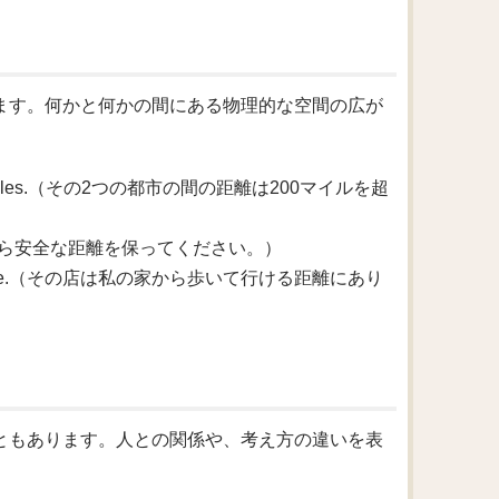
あります。何かと何かの間にある物理的な空間の広が
over 200 miles.（その2つの都市の間の距離は200マイルを超
 edge.（端から安全な距離を保ってください。）
from my house.（その店は私の家から歩いて行ける距離にあり
すこともあります。人との関係や、考え方の違いを表