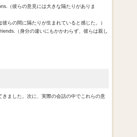
 their opinions.（彼らの意見には大きな隔たりがありま
n them.（彼女は彼らの間に隔たりが生まれていると感じた。）
came close friends.（身分の違いにもかかわらず、彼らは親し
を見てきました。次に、実際の会話の中でこれらの意