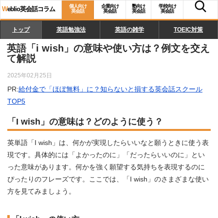
個人向け
企業向け
塾向け
学校向け
W
eblio英会話コラム
英会話
英会話
英会話
英会話
トップ
英語勉強法
英語の雑学
TOEIC対策
英語「i wish」の意味や使い方は？例文を交え
て解説
2025年02月25日
PR:
給付金で「ほぼ無料」に？知らないと損する英会話スクール
TOP5
「I wish」の意味は？どのように使う？
英単語「I wish」は、何かが実現したらいいなと願うときに使う表
現です。具体的には「よかったのに」「だったらいいのに」とい
った意味があります。何かを強く願望する気持ちを表現するのに
ぴったりのフレーズです。ここでは、「I wish」のさまざまな使い
方を見てみましょう。