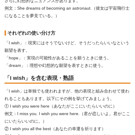
さらに幻想的なニュアンスがあります。
例文：She dreams of becoming an astronaut.（彼女は宇宙飛行士
になることを夢見ている。）
それぞれの使い分け方
「I wish」：現実にはそうでないけど、そうだったらいいなという
願望を表す。
「hope」：実現の可能性があることを願うときに使う。
「dream」：理想や幻想的な願望を表すときに使う。
「I wish」を含む表現・熟語
「I wish」は単独でも使われますが、他の表現と組み合わせて使わ
れることもあります。以下にその例を挙げてみましょう。
① I wish you were here（あなたがここにいたらいいのに）
例文：I miss you. I wish you were here.（君が恋しいよ。君がここ
にいたらいいのに。）
② I wish you all the best（あなたの幸運を祈ります）