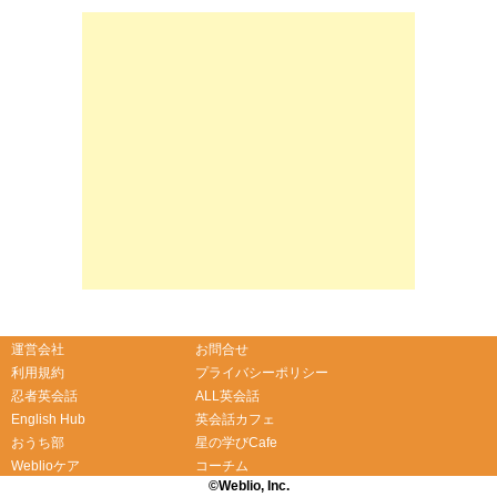
運営会社
お問合せ
利用規約
プライバシーポリシー
忍者英会話
ALL英会話
English Hub
英会話カフェ
おうち部
星の学びCafe
Weblioケア
コーチム
©Weblio, Inc.