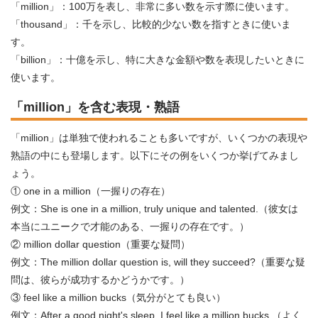
「million」：100万を表し、非常に多い数を示す際に使います。
「thousand」：千を示し、比較的少ない数を指すときに使いま
す。
「billion」：十億を示し、特に大きな金額や数を表現したいときに
使います。
「million」を含む表現・熟語
「million」は単独で使われることも多いですが、いくつかの表現や
熟語の中にも登場します。以下にその例をいくつか挙げてみまし
ょう。
① one in a million（一握りの存在）
例文：She is one in a million, truly unique and talented.（彼女は
本当にユニークで才能のある、一握りの存在です。）
② million dollar question（重要な疑問）
例文：The million dollar question is, will they succeed?（重要な疑
問は、彼らが成功するかどうかです。）
③ feel like a million bucks（気分がとても良い）
例文：After a good night's sleep, I feel like a million bucks.（よく