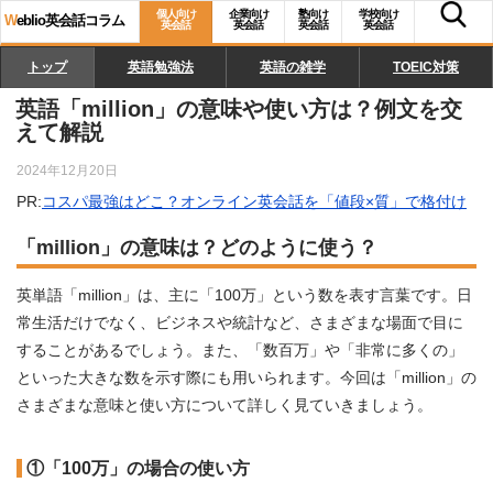
個人向け
企業向け
塾向け
学校向け
W
eblio英会話コラム
英会話
英会話
英会話
英会話
トップ
英語勉強法
英語の雑学
TOEIC対策
英語「million」の意味や使い方は？例文を交
えて解説
2024年12月20日
PR:
コスパ最強はどこ？オンライン英会話を「値段×質」で格付け
「million」の意味は？どのように使う？
英単語「million」は、主に「100万」という数を表す言葉です。日
常生活だけでなく、ビジネスや統計など、さまざまな場面で目に
することがあるでしょう。また、「数百万」や「非常に多くの」
といった大きな数を示す際にも用いられます。今回は「million」の
さまざまな意味と使い方について詳しく見ていきましょう。
①「100万」の場合の使い方