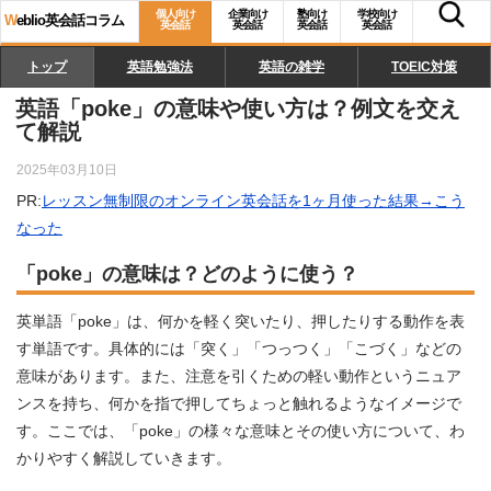
個人向け
企業向け
塾向け
学校向け
W
eblio英会話コラム
英会話
英会話
英会話
英会話
トップ
英語勉強法
英語の雑学
TOEIC対策
英語「poke」の意味や使い方は？例文を交え
て解説
2025年03月10日
PR:
レッスン無制限のオンライン英会話を1ヶ月使った結果→こう
なった
「poke」の意味は？どのように使う？
英単語「poke」は、何かを軽く突いたり、押したりする動作を表
す単語です。具体的には「突く」「つっつく」「こづく」などの
意味があります。また、注意を引くための軽い動作というニュア
ンスを持ち、何かを指で押してちょっと触れるようなイメージで
す。ここでは、「poke」の様々な意味とその使い方について、わ
かりやすく解説していきます。