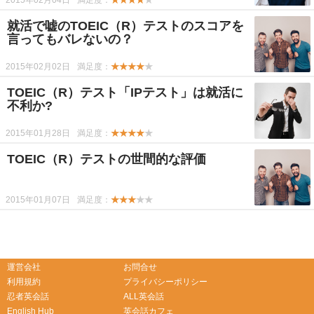
2015年02月04日
満足度：
★★★★
★
就活で嘘のTOEIC（R）テストのスコアを
言ってもバレないの？
2015年02月02日
満足度：
★★★★
★
TOEIC（R）テスト「IPテスト」は就活に
不利か?
2015年01月28日
満足度：
★★★★
★
TOEIC（R）テストの世間的な評価
2015年01月07日
満足度：
★★★
★★
-->
-->
運営会社
お問合せ
利用規約
プライバシーポリシー
忍者英会話
ALL英会話
English Hub
英会話カフェ