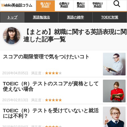
個人向け
企業向け
塾向け
学校向け
W
eblio英会話コラム
英会話
英会話
英会話
英会話
トップ
英語勉強法
英語の雑学
TOEIC対策
【まとめ】
就職に関する英語表現
に関
連した記事一覧
スコアの期限管理で気をつけたいコト
2016年04月05日
満足度：
★★★★
★
TOEIC（R）テストのスコアが資格として
使えない場合
2015年02月13日
満足度：
★★★★★
TOEIC（R）テストを受けていないと就活
には不利？