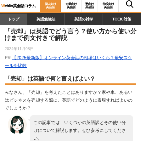
個人向け
企業向け
塾向け
学校向け
W
eblio英会話コラム
英会話
英会話
英会話
英会話
トップ
英語勉強法
英語の雑学
TOEIC対策
「売却」は英語でどう言う？使い方から使い分
けまで例文付きで解説
2024年11月08日
PR:
【2025最新版】オンライン英会話の相場はいくら？最安スク
ールを比較
「売却」は英語で何と言えばよい？
みなさん、「売却」を考えたことはありますか？家や車、あるい
はビジネスを売却する際に、英語でどのように表現すればよいの
でしょうか？
この記事では、いくつかの英語訳とその使い分
けについて解説します。ぜひ参考にしてくださ
い。