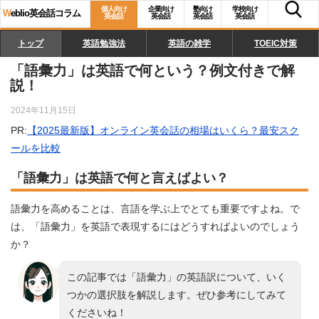
個人向け
企業向け
塾向け
学校向け
W
eblio英会話コラム
英会話
英会話
英会話
英会話
トップ
英語勉強法
英語の雑学
TOEIC対策
「語彙力」は英語で何という？例文付きで解
説！
2024年11月15日
PR:
【2025最新版】オンライン英会話の相場はいくら？最安スク
ールを比較
「語彙力」は英語で何と言えばよい？
語彙力を高めることは、言語を学ぶ上でとても重要ですよね。で
は、「語彙力」を英語で表現するにはどうすればよいのでしょう
か？
この記事では「語彙力」の英語訳について、いく
つかの選択肢を解説します。ぜひ参考にしてみて
くださいね！