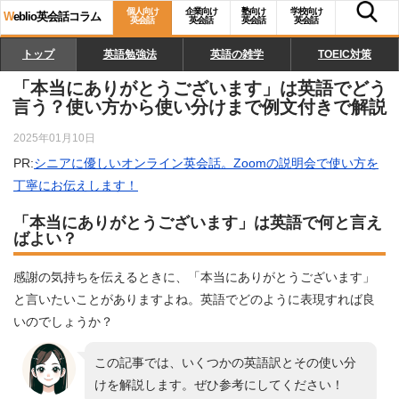
個人向け
企業向け
塾向け
学校向け
W
eblio英会話コラム
英会話
英会話
英会話
英会話
トップ
英語勉強法
英語の雑学
TOEIC対策
「本当にありがとうございます」は英語でどう
言う？使い方から使い分けまで例文付きで解説
2025年01月10日
PR:
シニアに優しいオンライン英会話。Zoomの説明会で使い方を
丁寧にお伝えします！
「本当にありがとうございます」は英語で何と言え
ばよい？
感謝の気持ちを伝えるときに、「本当にありがとうございます」
と言いたいことがありますよね。英語でどのように表現すれば良
いのでしょうか？
この記事では、いくつかの英語訳とその使い分
けを解説します。ぜひ参考にしてください！