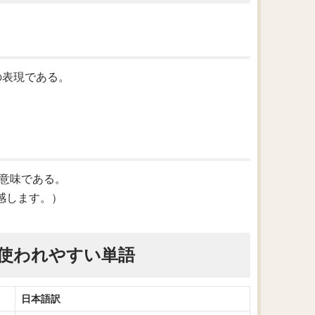
味の表現である。
いう意味である。
状況に共感します。）
使われやすい単語
日本語訳