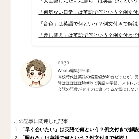
「人生楽しんだもん勝ち」は英語で何という
「何気ない日常」は英語で何という？例文付
「音色」は英語で何という？例文付きで解説
「差し替え」は英語で何という？例文付きで
naga
Weblio編集担当者。
高校時代は英語の偏差値が40台だったが、受験
降はほぼほぼNetflixで英語を学習。ス
会話の語彙がセリフに偏ってるが気にしない
この記事に関連した記事
「早く会いたい」は英語で何という？例文付きで解説
「照れる」は英語で何という？例文付きで解説！