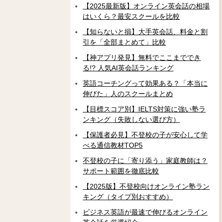
【2025最新版】オンライン英会話の相場
はいくら？最安スクールを比較
【知らないと損】大手英会話、料金と割
引を「全部まとめて」比較
【神アプリ発見】無料でここまででき
る!? 人気AI英会話ランキング
英語コーチングって効果ある？「本当に
伸びた」人のスクールまとめ
【目標スコア別】IELTS対策に強い塾ラ
ンキング（失敗しない選び方）
【保護者必見】不登校の子が安心して学
べる通信教材TOP5
不登校の子に「寄り添う」家庭教師は？
サポート範囲を徹底比較
【2025版】不登校向けオンライン塾ラン
キング（タイプ別おすすめ）
ビジネス英語が最速で伸びるオンライン