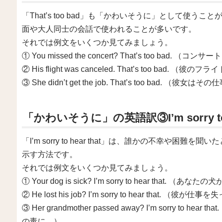
「That’s too bad」も「かわいそうに」として使
面や大人同士の会話で使われることが多いです。
それでは例文をいくつか見てみましょう。
① You missed the concert? That’s too ba
② His flight was canceled. That’s too 
③ She didn’t get the job. That’s too ba
「かわいそうに」の英語訳③I’m sorry to h
「I’m sorry to hear that」は、誰かの不幸や
示す方法です。
それでは例文をいくつか見てみましょう。
① Your dog is sick? I’m sorry to hear tha
② He lost his job? I’m sorry to hear that
③ Her grandmother passed away? I’m sorry 
の毒に。）