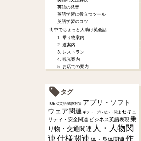
英語の発音
英語学習に役立つツール
英語学習のコツ
街中でちょっと人助け英会話
1. 乗り物案内
2. 道案内
3. レストラン
4. 観光案内
5. お店での案内
タグ
アプリ・ソフト
TOEIC英語試験対策
ウェア関連
セキュ
ギフト・プレゼント関連
乗
リティ・安全関連
ビジネス英語表現
人・人物関
り物・交通関連
連
仕様関連
作
体・身体関連