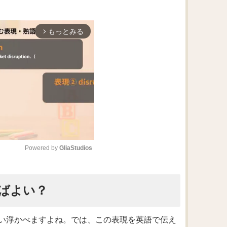
もっとみる
arrow_forward_ios
Powered by 
GliaStudios
M
ばよい？
u
t
e
い浮かべますよね。では、この表現を英語で伝え