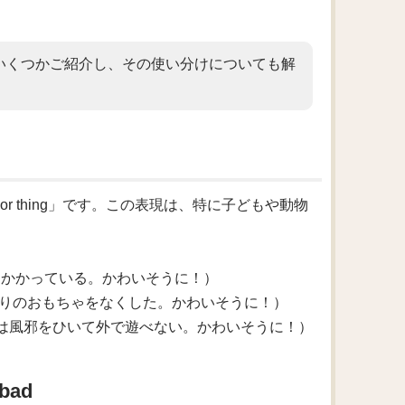
いくつかご紹介し、その使い分けについても解
 thing」です。この表現は、特に子どもや動物
g! （猫が木に引っかかっている。かわいそうに！）
g! （彼女はお気に入りのおもちゃをなくした。かわいそうに！）
Poor thing! （彼は風邪をひいて外で遊べない。かわいそうに！）
bad