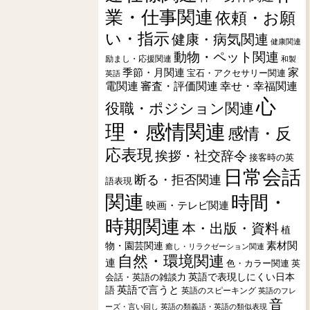
業・仕事関連
依頼・お願
い・指示
健康・病気関連
健康関連
動物・ペット関連
励まし・応援関連
和製
季節・月関連
家
宝石・アクセサリー関連
英語
電関連
審査・評価関連
幸せ・幸福関連
心
役職・ポジション関連
理・感情関連
感情・反
応表現
挨拶・社交辞令
接客時の英
日常会話
断る・拒否関連
語表現
関連
時間・
映画・テレビ関連
時期関連
本・出版・資料
植
素材関
物・園芸関連
癒し・リラクゼーション関連
自然・環境関連
連
色・カラー関連
英
会話・英語の雑談力
英語で表現しにくい日本
英語で言うと
語
英語のスピーキング
英語のフレ
音
ーズ・言い回し
英語の類義語・英語の類似表現