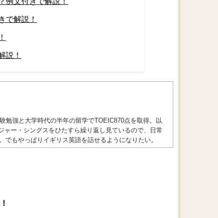
？例文付きで解説！
きで解説！
！
解説！
勉強と大学時代の半年の留学でTOEIC870点を取得。以
トレンジャー・シングスをひたすら繰り返し見ているので、日常
。でもやっぱりイギリス英語を話せるようになりたい。
！