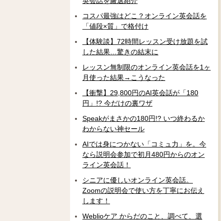
英会話を厳選紹介
コスパ最強はどこ？オンライン英会話を
「値段×質」で格付け
【体験談】72時間レッスン受け放題を試
した結果…驚きの結末に
レッスン無制限のオンライン英会話を1ヶ
月使った結果→こうなった
【衝撃】29,800円のAI英会話が「180
円」!? 今だけの裏ワザ
Speakがまさかの180円!? いつ終わるか
わからない神セール
AIでは身につかない「コミュ力」を。今
なら説明会参加で初月480円からのオン
ライン英会話！
シニアに優しいオンライン英会話。
Zoomの説明会で使い方を丁寧にお伝え
します！
Weblioケア からだのこと、調べて、選