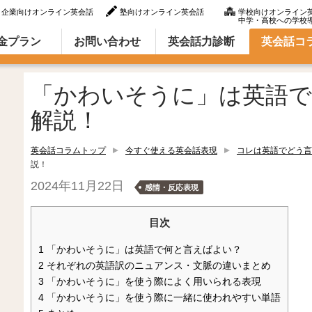
企業向けオンライン英会話
塾向けオンライン英会話
学校向けオンライン
中学・高校への学校
ラム（英語での言い方・英語表現）
金プラン
お問い合わせ
英会話力診断
英会話コ
「かわいそうに」は英語で
解説！
英会話コラムトップ
今すぐ使える英会話表現
コレは英語でどう言
説！
2024年11月22日
感情・反応表現
目次
1
「かわいそうに」は英語で何と言えばよい？
2
それぞれの英語訳のニュアンス・文脈の違いまとめ
3
「かわいそうに」を使う際によく用いられる表現
4
「かわいそうに」を使う際に一緒に使われやすい単語