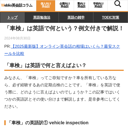
個人向け
企業向け
塾向け
学校向け
W
eblio英会話コラム
英会話
英会話
英会話
英会話
トップ
英語勉強法
英語の雑学
TOEIC対策
「車検」は英語で何という？例文付きで解説！
2024年08月30日
PR:
【2025最新版】オンライン英会話の相場はいくら？最安スク
ールを比較
「車検」は英語で何と言えばよい？
みなさん、「車検」ってご存知ですか？車を所有している方な
ら、必ず経験するあの定期点検のことです。「車検」を英語で使
う際に、どのように言えばよいのでしょうか？この記事ではいく
つかの英語訳とその使い分けまで解説します。是非参考にしてく
ださい。
「車検」の英語訳① vehicle inspection