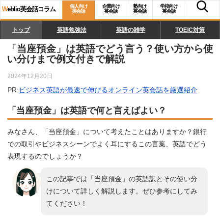
個人向け
企業向け
塾向け
学校向け
W
eblio英会話コラム
英会話
英会話
英会話
英会話
トップ
英語勉強法
英語の雑学
TOEIC対策
「当座預金」は英語でどう言う？使い方から使
い分けまで例文付きで解説
2024年12月20日
PR:
ビジネス英語が最速で伸びるオンライン英会話を厳選紹介
「当座預金」は英語で何と言えばよい？
みなさん、「当座預金」について考えたことはありますか？銀行
での取引やビジネスシーンでよく耳にするこの言葉、英語でどう
表現するのでしょうか？
この記事では「当座預金」の英語訳とその使い分
けについて詳しく解説します。ぜひ参考にしてみ
てください！