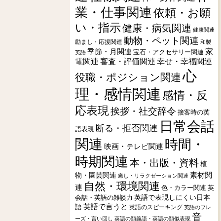
業・仕事関連
依頼・お願
い・指示
健康・病気関連
健康関連
動物・ペット関連
励まし・応援関連
和製
季節・月関連
家
宝石・アクセサリー関連
英語
電関連
審査・評価関連
幸せ・幸福関連
心
役職・ポジション関連
理・感情関連
感情・反
応表現
挨拶・社交辞令
接客時の英
日常会話
断る・拒否関連
語表現
関連
時間・
映画・テレビ関連
時期関連
本・出版・資料
植
素材関
物・園芸関連
癒し・リラクゼーション関連
自然・環境関連
連
色・カラー関連
英
会話・英語の雑談力
英語で表現しにくい日本
英語で言うと
語
英語のスピーキング
英語のフレ
音
ーズ・言い回し
英語の類義語・英語の類似表現