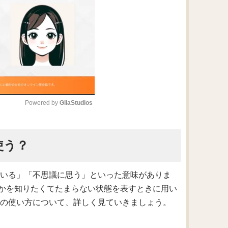
Powered by 
GliaStudios
M
使う？
u
t
e
っている」「不思議に思う」といった意味がありま
かを知りたくてたまらない状態を表すときに用い
とその使い方について、詳しく見ていきましょう。