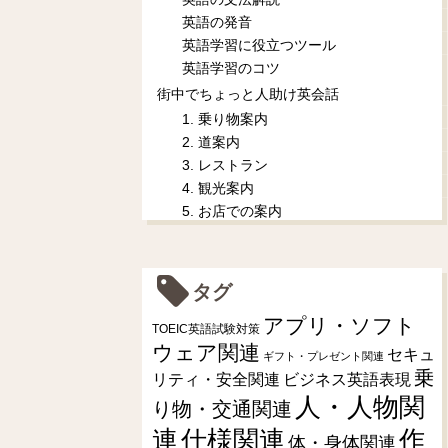
英語の発音
英語学習に役立つツール
英語学習のコツ
街中でちょっと人助け英会話
1. 乗り物案内
2. 道案内
3. レストラン
4. 観光案内
5. お店での案内
タグ
アプリ・ソフト
TOEIC英語試験対策
ウェア関連
セキュ
ギフト・プレゼント関連
乗
リティ・安全関連
ビジネス英語表現
人・人物関
り物・交通関連
連
仕様関連
作
体・身体関連