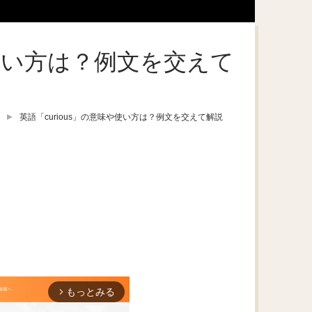
や使い方は？例文を交えて
英語「curious」の意味や使い方は？例文を交えて解説
もっとみる
arrow_forward_ios