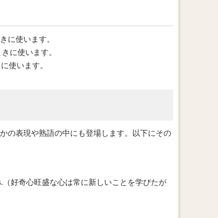
ときに使います。
るときに使います。
ときに使います。
くつかの表現や熟語の中にも登場します。以下にその
rn new things.（好奇心旺盛な心は常に新しいことを学びたが