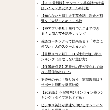
【2025最新版】オンライン英会話の相場
はいくら？最安スクールを比較
【知らないと損】大手英会話、料金と割
引を「全部まとめて」比較
【神アプリ発見】無料でここまででき
る!? 人気AI英会話ランキング
英語コーチングって効果ある？「本当に
伸びた」人のスクールまとめ
【目標スコア別】IELTS対策に強い塾ラ
ンキング（失敗しない選び方）
【保護者必見】不登校の子が安心して学
べる通信教材TOP5
不登校の子に「寄り添う」家庭教師は？
サポート範囲を徹底比較
【2025版】不登校向けオンライン塾ラン
キング（タイプ別おすすめ）
ビジネス英語が最速で伸びるオンライン