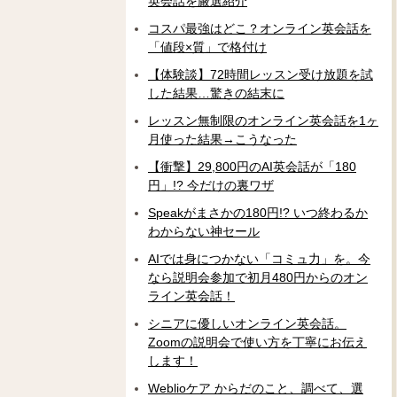
英会話を厳選紹介
コスパ最強はどこ？オンライン英会話を
「値段×質」で格付け
【体験談】72時間レッスン受け放題を試
した結果…驚きの結末に
レッスン無制限のオンライン英会話を1ヶ
月使った結果→こうなった
【衝撃】29,800円のAI英会話が「180
円」!? 今だけの裏ワザ
Speakがまさかの180円!? いつ終わるか
わからない神セール
AIでは身につかない「コミュ力」を。今
なら説明会参加で初月480円からのオン
ライン英会話！
シニアに優しいオンライン英会話。
Zoomの説明会で使い方を丁寧にお伝え
します！
Weblioケア からだのこと、調べて、選