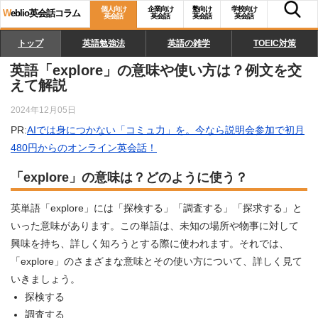
個人向け
企業向け
塾向け
学校向け
W
eblio英会話コラム
英会話
英会話
英会話
英会話
トップ
英語勉強法
英語の雑学
TOEIC対策
英語「explore」の意味や使い方は？例文を交
えて解説
2024年12月05日
PR:
AIでは身につかない「コミュ力」を。今なら説明会参加で初月
480円からのオンライン英会話！
「explore」の意味は？どのように使う？
英単語「explore」には「探検する」「調査する」「探求する」と
いった意味があります。この単語は、未知の場所や物事に対して
興味を持ち、詳しく知ろうとする際に使われます。それでは、
「explore」のさまざまな意味とその使い方について、詳しく見て
いきましょう。
探検する
調査する