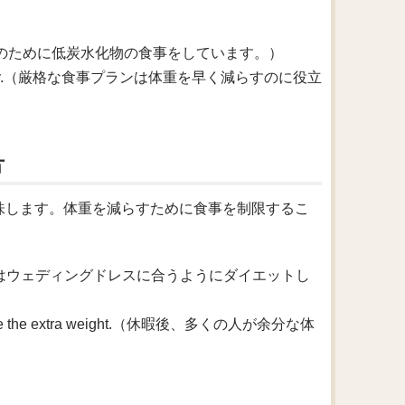
ight.（彼は減量のために低炭水化物の食事をしています。）
pounds quickly.（厳格な食事プランは体重を早く減らすのに役立
方
意味します。体重を減らすために食事を制限するこ
ng dress.（彼女はウェディングドレスに合うようにダイエットし
g to lose the extra weight.（休暇後、多くの人が余分な体