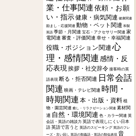
業・仕事関連
依頼・お願
い・指示
健康・病気関連
健康関連
動物・ペット関連
励まし・応援関連
和製
季節・月関連
家
宝石・アクセサリー関連
英語
電関連
審査・評価関連
幸せ・幸福関連
心
役職・ポジション関連
理・感情関連
感情・反
応表現
挨拶・社交辞令
接客時の英
日常会話
断る・拒否関連
語表現
関連
時間・
映画・テレビ関連
時期関連
本・出版・資料
植
素材関
物・園芸関連
癒し・リラクゼーション関連
自然・環境関連
連
色・カラー関連
英
会話・英語の雑談力
英語で表現しにくい日本
英語で言うと
語
英語のスピーキング
英語のフレ
音
ーズ・言い回し
英語の類義語・英語の類似表現