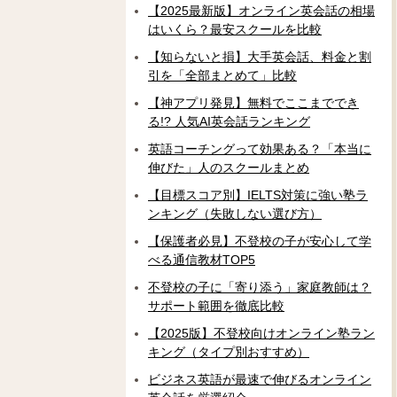
【2025最新版】オンライン英会話の相場
はいくら？最安スクールを比較
【知らないと損】大手英会話、料金と割
引を「全部まとめて」比較
【神アプリ発見】無料でここまででき
る!? 人気AI英会話ランキング
英語コーチングって効果ある？「本当に
伸びた」人のスクールまとめ
【目標スコア別】IELTS対策に強い塾ラ
ンキング（失敗しない選び方）
【保護者必見】不登校の子が安心して学
べる通信教材TOP5
不登校の子に「寄り添う」家庭教師は？
サポート範囲を徹底比較
【2025版】不登校向けオンライン塾ラン
キング（タイプ別おすすめ）
ビジネス英語が最速で伸びるオンライン