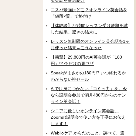
英会話を厳選紹介
コスパ最強はどこ？オンライン英会話を
「値段×質」で格付け
【体験談】72時間レッスン受け放題を試
した結果…驚きの結末に
レッスン無制限のオンライン英会話を1ヶ
月使った結果→こうなった
【衝撃】29,800円のAI英会話が「180
円」!? 今だけの裏ワザ
Speakがまさかの180円!? いつ終わるか
わからない神セール
AIでは身につかない「コミュ力」を。今
なら説明会参加で初月480円からのオン
ライン英会話！
シニアに優しいオンライン英会話。
Zoomの説明会で使い方を丁寧にお伝え
します！
Weblioケア からだのこと、調べて、選