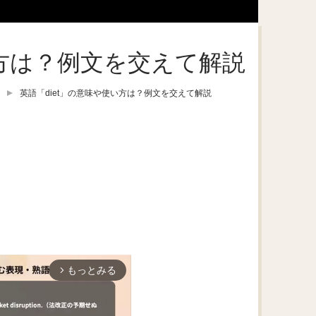
い方は？例文を交えて解説
英語「diet」の意味や使い方は？例文を交えて解説
もっとみる
arrow_forward_ios