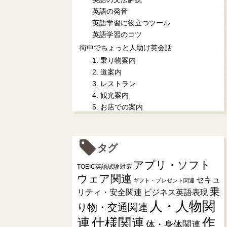
英語の発音
英語学習に役立つツール
英語学習のコツ
街中でちょっと人助け英会話
1. 乗り物案内
2. 道案内
3. レストラン
4. 観光案内
5. お店での案内
タグ
アプリ・ソフト
TOEIC英語試験対策
ウェア関連
セキュ
ギフト・プレゼント関連
乗
リティ・安全関連
ビジネス英語表現
人・人物関
り物・交通関連
連
仕様関連
作
体・身体関連