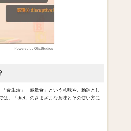
Powered by 
GliaStudios
M
？
u
t
e
事」「食生活」「減量食」という意味や、動詞とし
は、「diet」のさまざまな意味とその使い方に