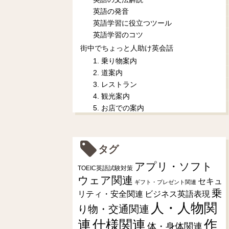
英語の発音
英語学習に役立つツール
英語学習のコツ
街中でちょっと人助け英会話
1. 乗り物案内
2. 道案内
3. レストラン
4. 観光案内
5. お店での案内
タグ
アプリ・ソフト
TOEIC英語試験対策
ウェア関連
セキュ
ギフト・プレゼント関連
乗
リティ・安全関連
ビジネス英語表現
人・人物関
り物・交通関連
連
仕様関連
作
体・身体関連