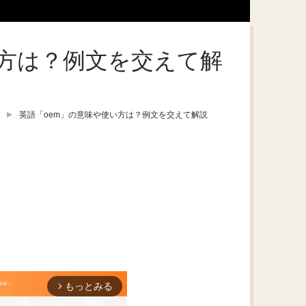
い方は？例文を交えて解
英語「oem」の意味や使い方は？例文を交えて解説
もっとみる
arrow_forward_ios