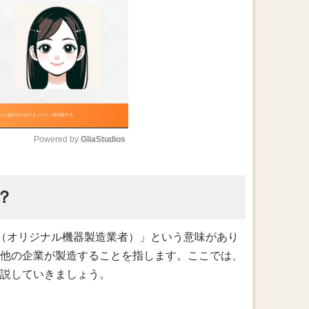
Powered by 
GliaStudios
M
？
u
t
e
facturer（オリジナル機器製造業者）」という意味があり
を他の企業が製造することを指します。ここでは、
解説していきましょう。