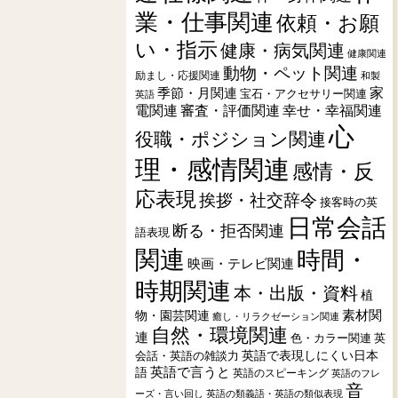
業・仕事関連
依頼・お願
い・指示
健康・病気関連
健康関連
動物・ペット関連
励まし・応援関連
和製
季節・月関連
家
宝石・アクセサリー関連
英語
電関連
審査・評価関連
幸せ・幸福関連
心
役職・ポジション関連
理・感情関連
感情・反
応表現
挨拶・社交辞令
接客時の英
日常会話
断る・拒否関連
語表現
関連
時間・
映画・テレビ関連
時期関連
本・出版・資料
植
素材関
物・園芸関連
癒し・リラクゼーション関連
自然・環境関連
連
色・カラー関連
英
会話・英語の雑談力
英語で表現しにくい日本
英語で言うと
語
英語のスピーキング
英語のフレ
音
ーズ・言い回し
英語の類義語・英語の類似表現