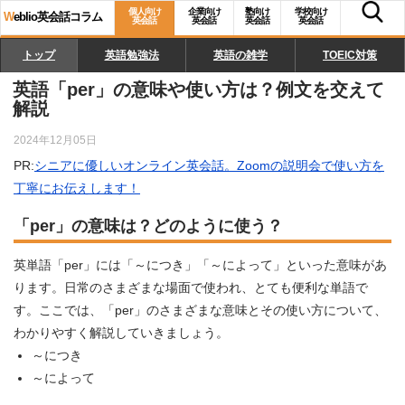
個人向け
企業向け
塾向け
学校向け
W
eblio英会話コラム
英会話
英会話
英会話
英会話
トップ
英語勉強法
英語の雑学
TOEIC対策
英語「per」の意味や使い方は？例文を交えて
解説
2024年12月05日
PR:
シニアに優しいオンライン英会話。Zoomの説明会で使い方を
丁寧にお伝えします！
「per」の意味は？どのように使う？
英単語「per」には「～につき」「～によって」といった意味があ
ります。日常のさまざまな場面で使われ、とても便利な単語で
す。ここでは、「per」のさまざまな意味とその使い方について、
わかりやすく解説していきましょう。
～につき
～によって