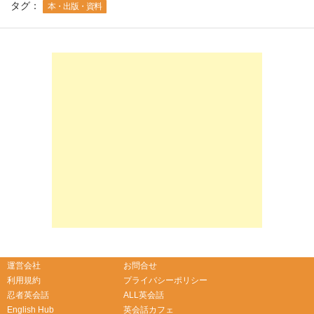
タグ：
本・出版・資料
-->
-->
運営会社
お問合せ
利用規約
プライバシーポリシー
忍者英会話
ALL英会話
English Hub
英会話カフェ