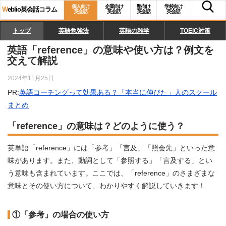
個人向け
企業向け
塾向け
学校向け
W
eblio英会話コラム
英会話
英会話
英会話
英会話
トップ
英語勉強法
英語の雑学
TOEIC対策
英語「reference」の意味や使い方は？例文を
交えて解説
2024年11月25日
PR:
英語コーチングって効果ある？「本当に伸びた」人のスクール
まとめ
「reference」の意味は？どのように使う？
英単語「reference」には「参考」「言及」「照会先」といった意
味があります。また、動詞として「参照する」「言及する」とい
う意味も含まれています。ここでは、「reference」のさまざまな
意味とその使い方について、わかりやすく解説していきます！
①「参考」の場合の使い方