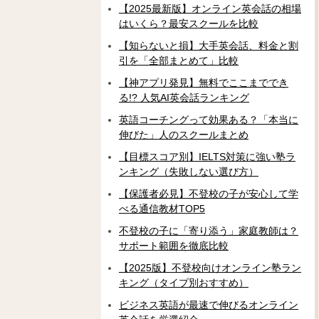
【2025最新版】オンライン英会話の相場
はいくら？最安スクールを比較
【知らないと損】大手英会話、料金と割
引を「全部まとめて」比較
【神アプリ発見】無料でここまででき
る!? 人気AI英会話ランキング
英語コーチングって効果ある？「本当に
伸びた」人のスクールまとめ
【目標スコア別】IELTS対策に強い塾ラ
ンキング（失敗しない選び方）
【保護者必見】不登校の子が安心して学
べる通信教材TOP5
不登校の子に「寄り添う」家庭教師は？
サポート範囲を徹底比較
【2025版】不登校向けオンライン塾ラン
キング（タイプ別おすすめ）
ビジネス英語が最速で伸びるオンライン