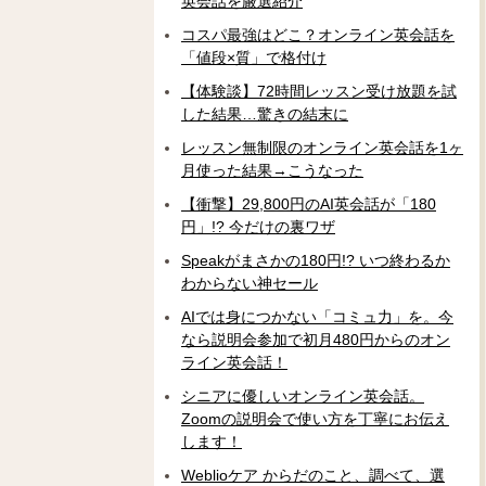
英会話を厳選紹介
コスパ最強はどこ？オンライン英会話を
「値段×質」で格付け
【体験談】72時間レッスン受け放題を試
した結果…驚きの結末に
レッスン無制限のオンライン英会話を1ヶ
月使った結果→こうなった
【衝撃】29,800円のAI英会話が「180
円」!? 今だけの裏ワザ
Speakがまさかの180円!? いつ終わるか
わからない神セール
AIでは身につかない「コミュ力」を。今
なら説明会参加で初月480円からのオン
ライン英会話！
シニアに優しいオンライン英会話。
Zoomの説明会で使い方を丁寧にお伝え
します！
Weblioケア からだのこと、調べて、選