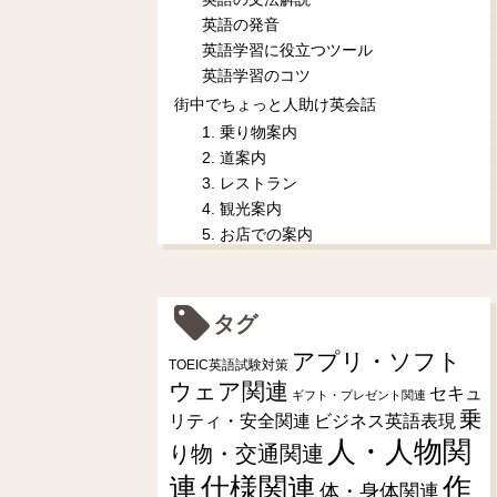
英語の発音
英語学習に役立つツール
英語学習のコツ
街中でちょっと人助け英会話
1. 乗り物案内
2. 道案内
3. レストラン
4. 観光案内
5. お店での案内
タグ
アプリ・ソフト
TOEIC英語試験対策
ウェア関連
セキュ
ギフト・プレゼント関連
乗
リティ・安全関連
ビジネス英語表現
人・人物関
り物・交通関連
連
仕様関連
作
体・身体関連