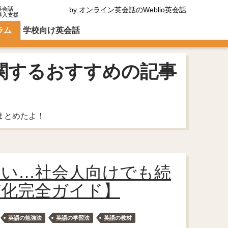
英会話
by オンライン英会話のWeblio英会話
導入支援
ラム
学校向け英会話
関するおすすめの記事
まとめたよ！
ない…社会人向けでも続
慣化完全ガイド】
英語の勉強法
英語の学習法
英語の教材