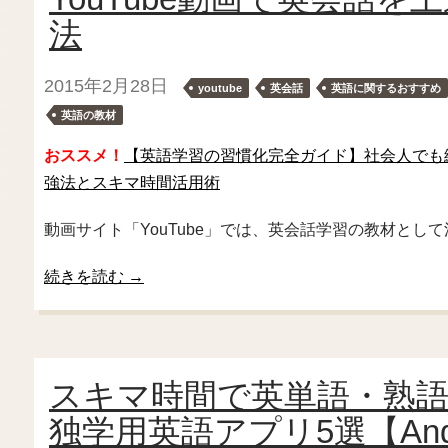
法
2015年2月28日
youtube
英会話
英語に関するおすすめ
英語の教材
おススメ！
【英語学習の習慣化完全ガイド】社会人でも
強法とスキマ時間活用術
動画サイト「YouTube」では、英会話学習の教材とし
続きを読む
→
スキマ時間で英単語・熟
独学用英語アプリ5選【Andr