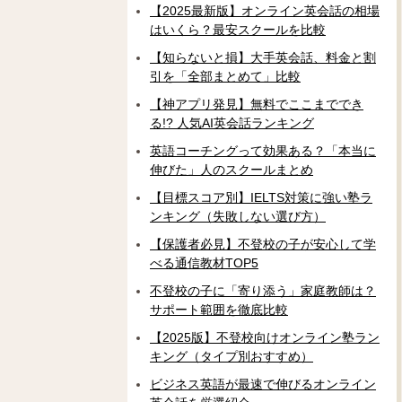
【2025最新版】オンライン英会話の相場
はいくら？最安スクールを比較
【知らないと損】大手英会話、料金と割
引を「全部まとめて」比較
【神アプリ発見】無料でここまででき
る!? 人気AI英会話ランキング
英語コーチングって効果ある？「本当に
伸びた」人のスクールまとめ
【目標スコア別】IELTS対策に強い塾ラ
ンキング（失敗しない選び方）
【保護者必見】不登校の子が安心して学
べる通信教材TOP5
不登校の子に「寄り添う」家庭教師は？
サポート範囲を徹底比較
【2025版】不登校向けオンライン塾ラン
キング（タイプ別おすすめ）
ビジネス英語が最速で伸びるオンライン