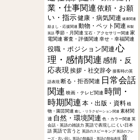
業・仕事関連
依頼・お願
い・指示
健康・病気関連
健康関連
動物・ペット関連
励まし・応援関連
和製
季節・月関連
家
宝石・アクセサリー関連
英語
電関連
審査・評価関連
幸せ・幸福関連
心
役職・ポジション関連
理・感情関連
感情・反
応表現
挨拶・社交辞令
接客時の英
日常会話
断る・拒否関連
語表現
関連
時間・
映画・テレビ関連
時期関連
本・出版・資料
植
素材関
物・園芸関連
癒し・リラクゼーション関連
自然・環境関連
連
色・カラー関連
英
会話・英語の雑談力
英語で表現しにくい日本
英語で言うと
語
英語のスピーキング
英語のフレ
音
ーズ・言い回し
英語の類義語・英語の類似表現