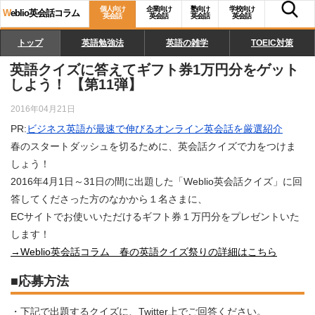
個人向け
企業向け
塾向け
学校向け
W
eblio英会話コラム
英会話
英会話
英会話
英会話
トップ
英語勉強法
英語の雑学
TOEIC対策
英語クイズに答えてギフト券1万円分をゲット
しよう！ 【第11弾】
2016年04月21日
PR:
ビジネス英語が最速で伸びるオンライン英会話を厳選紹介
春のスタートダッシュを切るために、英会話クイズで力をつけま
しょう！
2016年4月1日～31日の間に出題した「Weblio英会話クイズ」に回
答してくださった方のなかから１名さまに、
ECサイトでお使いいただけるギフト券１万円分をプレゼントいた
します！
→Weblio英会話コラム 春の英語クイズ祭りの詳細はこちら
■応募方法
・下記で出題するクイズに、Twitter上でご回答ください。