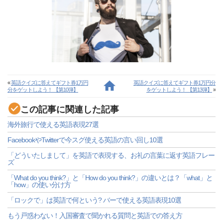
«
英語クイズに答えてギフト券1万円
英語クイズに答えてギフト券1万円分
分をゲットしよう！ 【第10弾】
をゲットしよう！ 【第13弾】
»
この記事に関連した記事
海外旅行で使える英語表現27選
FacebookやTwitterで今スグ使える英語の言い回し10選
「どういたしまして」を英語で表現する、お礼の言葉に返す英語フレー
ズ
「What do you think?」と「How do you think?」の違いとは？「what」と
「how」の使い分け方
「ロックで」は英語で何という? バーで使える英語表現10選
もう戸惑わない！入国審査で聞かれる質問と英語での答え方