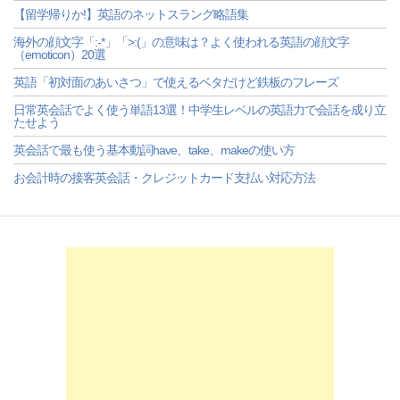
【留学帰りか!】英語のネットスラング略語集
海外の顔文字「:-*」「>:(」の意味は？よく使われる英語の顔文字
（emoticon）20選
英語「初対面のあいさつ」で使えるベタだけど鉄板のフレーズ
日常英会話でよく使う単語13選！中学生レベルの英語力で会話を成り立
たせよう
英会話で最も使う基本動詞have、take、makeの使い方
お会計時の接客英会話・クレジットカード支払い対応方法
-->
-->