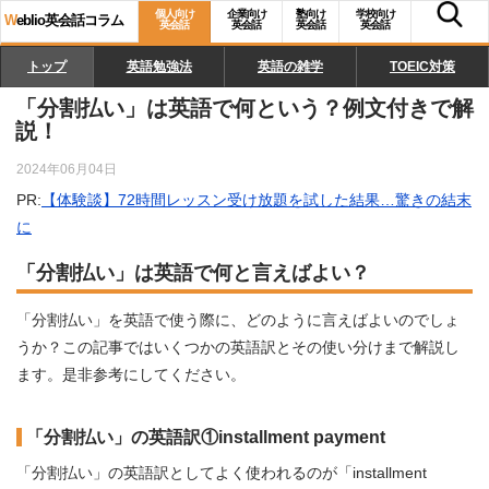
個人向け
企業向け
塾向け
学校向け
W
eblio英会話コラム
英会話
英会話
英会話
英会話
トップ
英語勉強法
英語の雑学
TOEIC対策
「分割払い」は英語で何という？例文付きで解
説！
2024年06月04日
PR:
【体験談】72時間レッスン受け放題を試した結果…驚きの結末
に
「分割払い」は英語で何と言えばよい？
「分割払い」を英語で使う際に、どのように言えばよいのでしょ
うか？この記事ではいくつかの英語訳とその使い分けまで解説し
ます。是非参考にしてください。
「分割払い」の英語訳①installment payment
「分割払い」の英語訳としてよく使われるのが「installment