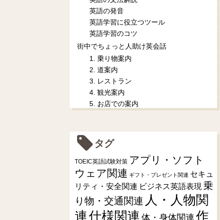
英語の発音
英語学習に役立つツール
英語学習のコツ
街中でちょっと人助け英会話
1. 乗り物案内
2. 道案内
3. レストラン
4. 観光案内
5. お店での案内
タグ
アプリ・ソフト
TOEIC英語試験対策
ウェア関連
セキュ
ギフト・プレゼント関連
乗
リティ・安全関連
ビジネス英語表現
人・人物関
り物・交通関連
連
仕様関連
作
体・身体関連