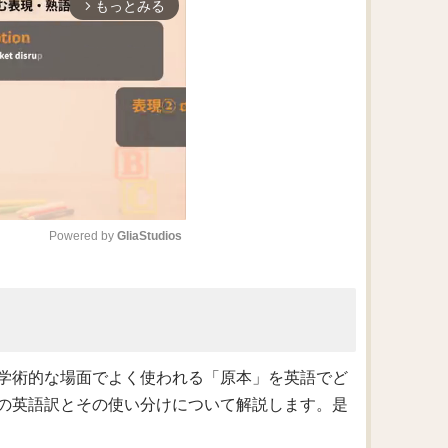
もっとみる
arrow_forward_ios
Powered by 
GliaStudios
M
u
t
e
学術的な場面でよく使われる「原本」を英語でど
の英語訳とその使い分けについて解説します。是