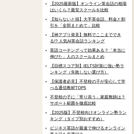
【2025最新版】オンライン英会話の相場
はいくら？最安スクールを比較
【知らないと損】大手英会話、料金と割
引を「全部まとめて」比較
【神アプリ発見】無料でここまででき
る!? 人気AI英会話ランキング
英語コーチングって効果ある？「本当に
伸びた」人のスクールまとめ
【目標スコア別】IELTS対策に強い塾ラ
ンキング（失敗しない選び方）
【保護者必見】不登校の子が安心して学
べる通信教材TOP5
不登校の子に「寄り添う」家庭教師は？
サポート範囲を徹底比較
【2025版】不登校向けオンライン塾ラン
キング（タイプ別おすすめ）
ビジネス英語が最速で伸びるオンライン