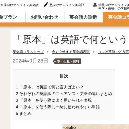
企業向けオンライン英会話
塾向けオンライン英会話
学校向けオンライン
中学・高校への学校
ラム（英語での言い方・英語表現）
金プラン
お問い合わせ
英会話力診断
英会話コ
「原本」は英語で何という
英会話コラムトップ
今すぐ使える英会話表現
コレは英語でどう言
2024年9月26日
本・出版・資料
目次
1
「原本」は英語で何と言えばよい？
2
それぞれの英語訳のニュアンス・文脈の違いまとめ
3
「原本」を使う際によく用いられる表現
4
「原本」を使う際に一緒に使われやすい単語
5
まとめ