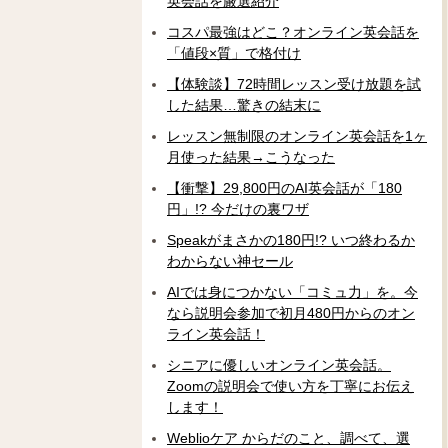
英会話を厳選紹介
コスパ最強はどこ？オンライン英会話を
「値段×質」で格付け
【体験談】72時間レッスン受け放題を試
した結果…驚きの結末に
レッスン無制限のオンライン英会話を1ヶ
月使った結果→こうなった
【衝撃】29,800円のAI英会話が「180
円」!? 今だけの裏ワザ
Speakがまさかの180円!? いつ終わるか
わからない神セール
AIでは身につかない「コミュ力」を。今
なら説明会参加で初月480円からのオン
ライン英会話！
シニアに優しいオンライン英会話。
Zoomの説明会で使い方を丁寧にお伝え
します！
Weblioケア からだのこと、調べて、選