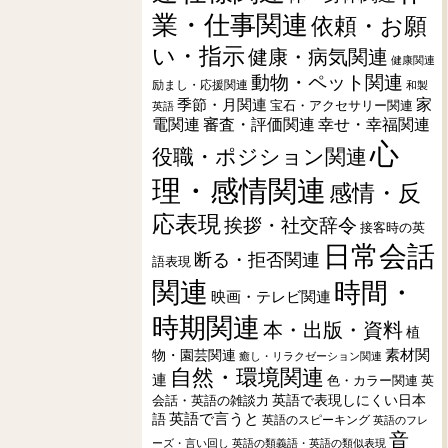
業・仕事関連
依頼・お願
い・指示
健康・病気関連
健康関連
動物・ペット関連
励まし・応援関連
和製
季節・月関連
家
宝石・アクセサリー関連
英語
電関連
審査・評価関連
幸せ・幸福関連
心
役職・ポジション関連
理・感情関連
感情・反
応表現
挨拶・社交辞令
接客時の英
日常会話
断る・拒否関連
語表現
関連
時間・
映画・テレビ関連
時期関連
本・出版・資料
植
素材関
物・園芸関連
癒し・リラクゼーション関連
自然・環境関連
連
色・カラー関連
英
会話・英語の雑談力
英語で表現しにくい日本
英語で言うと
語
英語のスピーキング
英語のフレ
音
ーズ・言い回し
英語の類義語・英語の類似表現