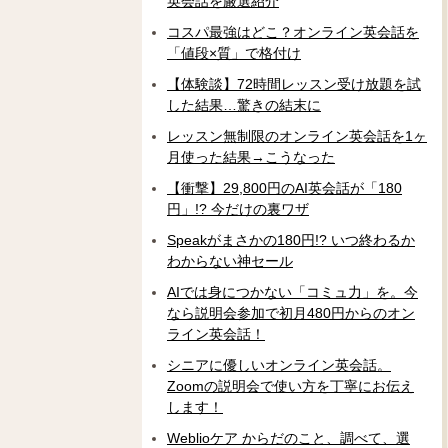
英会話を厳選紹介
コスパ最強はどこ？オンライン英会話を
「値段×質」で格付け
【体験談】72時間レッスン受け放題を試
した結果…驚きの結末に
レッスン無制限のオンライン英会話を1ヶ
月使った結果→こうなった
【衝撃】29,800円のAI英会話が「180
円」!? 今だけの裏ワザ
Speakがまさかの180円!? いつ終わるか
わからない神セール
AIでは身につかない「コミュ力」を。今
なら説明会参加で初月480円からのオン
ライン英会話！
シニアに優しいオンライン英会話。
Zoomの説明会で使い方を丁寧にお伝え
します！
Weblioケア からだのこと、調べて、選