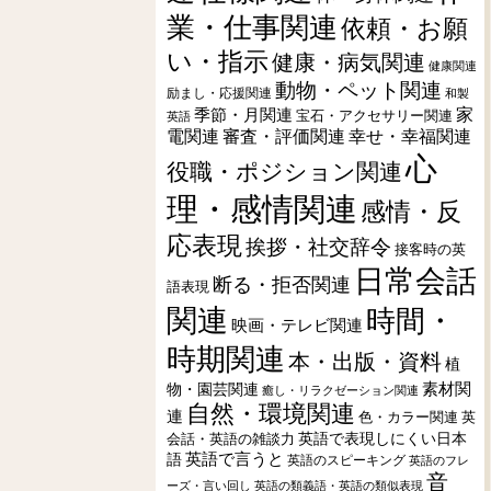
業・仕事関連
依頼・お願
い・指示
健康・病気関連
健康関連
動物・ペット関連
励まし・応援関連
和製
季節・月関連
家
宝石・アクセサリー関連
英語
電関連
審査・評価関連
幸せ・幸福関連
心
役職・ポジション関連
理・感情関連
感情・反
応表現
挨拶・社交辞令
接客時の英
日常会話
断る・拒否関連
語表現
関連
時間・
映画・テレビ関連
時期関連
本・出版・資料
植
素材関
物・園芸関連
癒し・リラクゼーション関連
自然・環境関連
連
色・カラー関連
英
会話・英語の雑談力
英語で表現しにくい日本
英語で言うと
語
英語のスピーキング
英語のフレ
音
ーズ・言い回し
英語の類義語・英語の類似表現