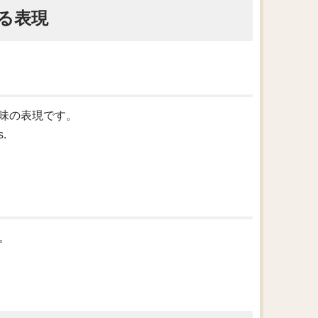
る表現
いう意味の表現です。
s.
す。