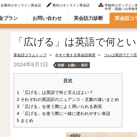
企業向けオンライン英会話
塾向けオンライン英会話
学校向けオンライン
中学・高校への学校
ラム（英語での言い方・英語表現）
金プラン
お問い合わせ
英会話力診断
英会話コ
「広げる」は英語で何とい
英会話コラムトップ
今すぐ使える英会話表現
コレは英語でどう言
2024年8月1日
依頼・お願い・指示
目次
1
「広げる」は英語で何と言えばよい？
2
それぞれの英語訳のニュアンス・文脈の違いまとめ
3
「広げる」を使う際によく用いられる表現
4
「広げる」を使う際に一緒に使われやすい単語
5
まとめ