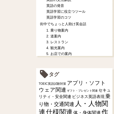
英語の発音
英語学習に役立つツール
英語学習のコツ
街中でちょっと人助け英会話
1. 乗り物案内
2. 道案内
3. レストラン
4. 観光案内
5. お店での案内
タグ
アプリ・ソフト
TOEIC英語試験対策
ウェア関連
セキュ
ギフト・プレゼント関連
乗
リティ・安全関連
ビジネス英語表現
人・人物関
り物・交通関連
連
仕様関連
作
体・身体関連