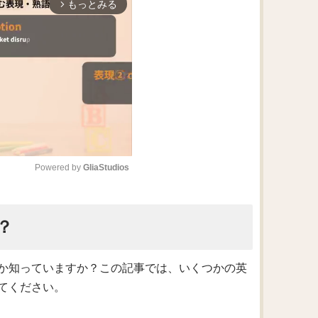
もっとみる
arrow_forward_ios
Powered by 
GliaStudios
M
？
u
t
e
か知っていますか？この記事では、いくつかの英
てください。