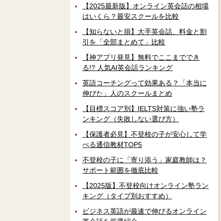
【2025最新版】オンライン英会話の相場
はいくら？最安スクールを比較
【知らないと損】大手英会話、料金と割
引を「全部まとめて」比較
【神アプリ発見】無料でここまででき
る!? 人気AI英会話ランキング
英語コーチングって効果ある？「本当に
伸びた」人のスクールまとめ
【目標スコア別】IELTS対策に強い塾ラ
ンキング（失敗しない選び方）
【保護者必見】不登校の子が安心して学
べる通信教材TOP5
不登校の子に「寄り添う」家庭教師は？
サポート範囲を徹底比較
【2025版】不登校向けオンライン塾ラン
キング（タイプ別おすすめ）
ビジネス英語が最速で伸びるオンライン