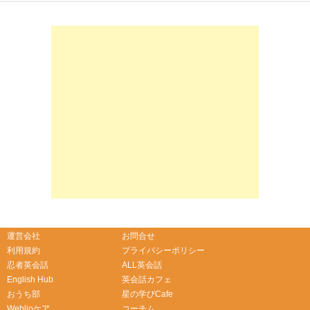
-->
-->
運営会社
お問合せ
利用規約
プライバシーポリシー
忍者英会話
ALL英会話
English Hub
英会話カフェ
おうち部
星の学びCafe
Weblioケア
コーチム