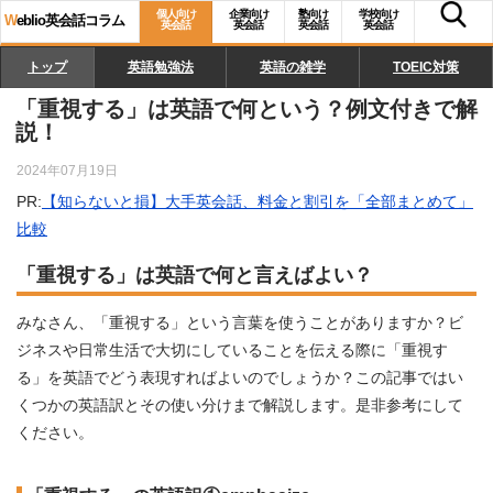
個人向け
企業向け
塾向け
学校向け
W
eblio英会話コラム
英会話
英会話
英会話
英会話
トップ
英語勉強法
英語の雑学
TOEIC対策
「重視する」は英語で何という？例文付きで解
説！
2024年07月19日
PR:
【知らないと損】大手英会話、料金と割引を「全部まとめて」
比較
「重視する」は英語で何と言えばよい？
みなさん、「重視する」という言葉を使うことがありますか？ビ
ジネスや日常生活で大切にしていることを伝える際に「重視す
る」を英語でどう表現すればよいのでしょうか？この記事ではい
くつかの英語訳とその使い分けまで解説します。是非参考にして
ください。