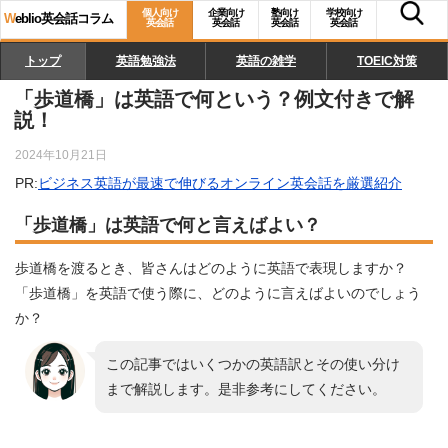
個人向け
企業向け
塾向け
学校向け
W
eblio英会話コラム
英会話
英会話
英会話
英会話
トップ
英語勉強法
英語の雑学
TOEIC対策
「歩道橋」は英語で何という？例文付きで解
説！
2024年10月21日
PR:
ビジネス英語が最速で伸びるオンライン英会話を厳選紹介
「歩道橋」は英語で何と言えばよい？
歩道橋を渡るとき、皆さんはどのように英語で表現しますか？
「歩道橋」を英語で使う際に、どのように言えばよいのでしょう
か？
この記事ではいくつかの英語訳とその使い分け
まで解説します。是非参考にしてください。