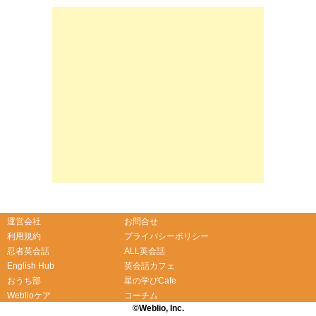
運営会社
お問合せ
利用規約
プライバシーポリシー
忍者英会話
ALL英会話
English Hub
英会話カフェ
おうち部
星の学びCafe
Weblioケア
コーチム
©Weblio, Inc.