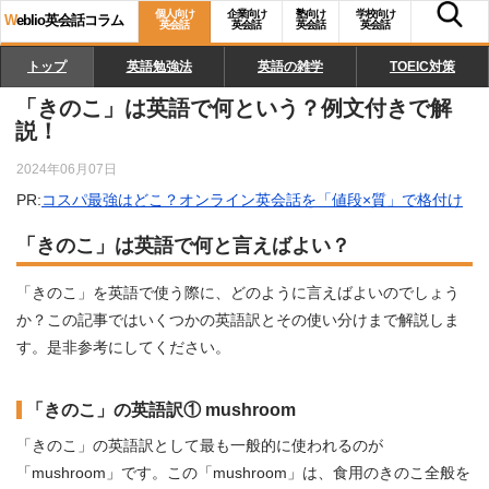
個人向け
企業向け
塾向け
学校向け
W
eblio英会話コラム
英会話
英会話
英会話
英会話
トップ
英語勉強法
英語の雑学
TOEIC対策
「きのこ」は英語で何という？例文付きで解
説！
2024年06月07日
PR:
コスパ最強はどこ？オンライン英会話を「値段×質」で格付け
「きのこ」は英語で何と言えばよい？
「きのこ」を英語で使う際に、どのように言えばよいのでしょう
か？この記事ではいくつかの英語訳とその使い分けまで解説しま
す。是非参考にしてください。
「きのこ」の英語訳① mushroom
「きのこ」の英語訳として最も一般的に使われるのが
「mushroom」です。この「mushroom」は、食用のきのこ全般を