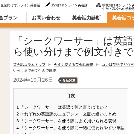
企業向けオンライン英会話
塾向けオンライン英会話
学校向けオンライン
中学・高校への学校
ラム（英語での言い方・英語表現）
金プラン
お問い合わせ
英会話力診断
英会話コ
「シークワーサー」は英語
ら使い分けまで例文付きで
英会話コラムトップ
今すぐ使える英会話表現
コレは英語でどう言
い分けまで例文付きで解説
2024年10月26日
食品関連
目次
1
「シークワーサー」は英語で何と言えばよい？
2
それぞれの英語訳のニュアンス・文脈の違いまとめ
3
「シークワーサー」を使う際によく用いられる表現
4
「シークワーサー」を使う際に一緒に使われやすい単語