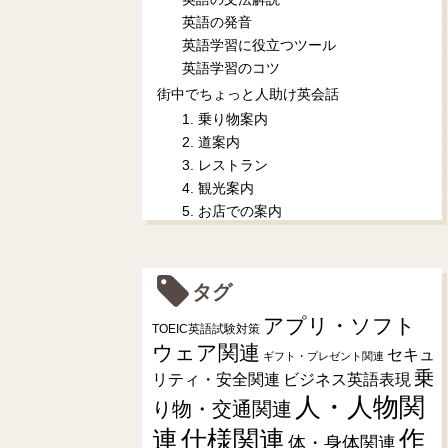
英語の発音
英語学習に役立つツール
英語学習のコツ
街中でちょっと人助け英会話
1. 乗り物案内
2. 道案内
3. レストラン
4. 観光案内
5. お店での案内
タグ
アプリ・ソフト
TOEIC英語試験対策
ウェア関連
セキュ
ギフト・プレゼント関連
乗
リティ・安全関連
ビジネス英語表現
人・人物関
り物・交通関連
連
仕様関連
作
体・身体関連