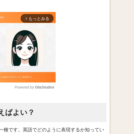
もっとみる
arrow_forward_ios
Powered by 
GliaStudios
M
えばよい？
u
t
e
一種です。英語でどのように表現するか知ってい