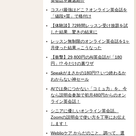
英会話を厳選紹介
コスパ最強はどこ？オンライン英会話を
「値段×質」で格付け
【体験談】72時間レッスン受け放題を試
した結果…驚きの結末に
レッスン無制限のオンライン英会話を1ヶ
月使った結果→こうなった
【衝撃】29,800円のAI英会話が「180
円」!? 今だけの裏ワザ
Speakがまさかの180円!? いつ終わるか
わからない神セール
AIでは身につかない「コミュ力」を。今
なら説明会参加で初月480円からのオン
ライン英会話！
シニアに優しいオンライン英会話。
Zoomの説明会で使い方を丁寧にお伝え
します！
Weblioケア からだのこと、調べて、選