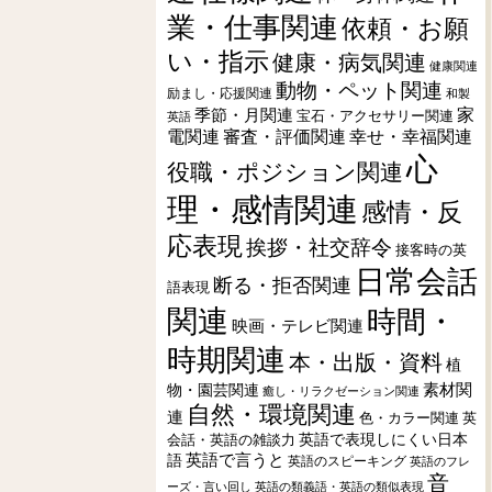
業・仕事関連
依頼・お願
い・指示
健康・病気関連
健康関連
動物・ペット関連
励まし・応援関連
和製
季節・月関連
家
宝石・アクセサリー関連
英語
電関連
審査・評価関連
幸せ・幸福関連
心
役職・ポジション関連
理・感情関連
感情・反
応表現
挨拶・社交辞令
接客時の英
日常会話
断る・拒否関連
語表現
関連
時間・
映画・テレビ関連
時期関連
本・出版・資料
植
素材関
物・園芸関連
癒し・リラクゼーション関連
自然・環境関連
連
色・カラー関連
英
会話・英語の雑談力
英語で表現しにくい日本
英語で言うと
語
英語のスピーキング
英語のフレ
音
ーズ・言い回し
英語の類義語・英語の類似表現