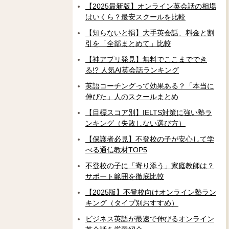
【2025最新版】オンライン英会話の相場
はいくら？最安スクールを比較
【知らないと損】大手英会話、料金と割
引を「全部まとめて」比較
【神アプリ発見】無料でここまででき
る!? 人気AI英会話ランキング
英語コーチングって効果ある？「本当に
伸びた」人のスクールまとめ
【目標スコア別】IELTS対策に強い塾ラ
ンキング（失敗しない選び方）
【保護者必見】不登校の子が安心して学
べる通信教材TOP5
不登校の子に「寄り添う」家庭教師は？
サポート範囲を徹底比較
【2025版】不登校向けオンライン塾ラン
キング（タイプ別おすすめ）
ビジネス英語が最速で伸びるオンライン