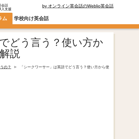
英会話
by オンライン英会話のWeblio英会話
導入支援
ラム
学校向け英会話
でどう言う？使い方か
解説
うの？
「シークワーサー」は英語でどう言う？使い方から使