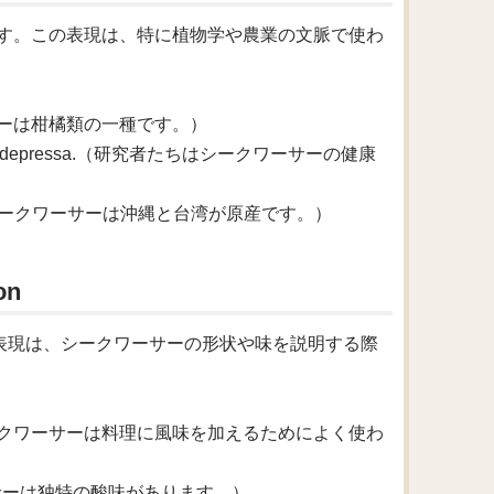
もあります。この表現は、特に植物学や農業の文脈で使わ
t.（シークワーサーは柑橘類の一種です。）
s of Citrus depressa.（研究者たちはシークワーサーの健康
nd Taiwan.（シークワーサーは沖縄と台湾が原産です。）
on
この表現は、シークワーサーの形状や味を説明する際
 to dishes.（シークワーサーは料理に風味を加えるためによく使わ
e.（シークワーサーは独特の酸味があります。）