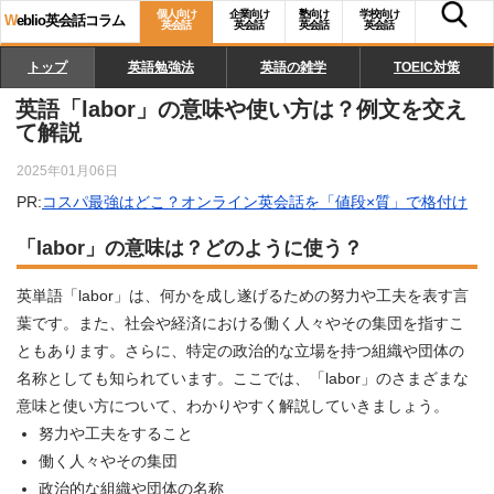
個人向け
企業向け
塾向け
学校向け
W
eblio英会話コラム
英会話
英会話
英会話
英会話
トップ
英語勉強法
英語の雑学
TOEIC対策
英語「labor」の意味や使い方は？例文を交え
て解説
2025年01月06日
PR:
コスパ最強はどこ？オンライン英会話を「値段×質」で格付け
「labor」の意味は？どのように使う？
英単語「labor」は、何かを成し遂げるための努力や工夫を表す言
葉です。また、社会や経済における働く人々やその集団を指すこ
ともあります。さらに、特定の政治的な立場を持つ組織や団体の
名称としても知られています。ここでは、「labor」のさまざまな
意味と使い方について、わかりやすく解説していきましょう。
努力や工夫をすること
働く人々やその集団
政治的な組織や団体の名称