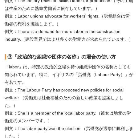
例文：The factory relies on skilled labor for production.（その工場
は生産のために熟練労働者に依存しています。）
例文：Labor unions advocate for workers' rights.（労働組合は労
働者の権利を擁護します。）
例文：There is a demand for more labor in the construction
industry.（建設業界ではより多くの労働力が求められています。）
③「政治的な組織や団体の名称」の場合の使い方
「labor」は、特定の政治的立場を持つ組織や団体の名称としても
知られています。特に、イギリスの「労働党（Labour Party）」が
有名です。
例文：The Labour Party has proposed new policies for social
welfare.（労働党は社会福祉のための新しい政策を提案しまし
た。）
例文：She is a member of the local labor party.（彼女は地元の労
働党のメンバーです。）
例文：The labor party won the election.（労働党が選挙に勝利しま
した。）