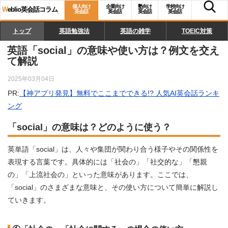
個人向け
企業向け
塾向け
学校向け
W
eblio英会話コラム
英会話
英会話
英会話
英会話
トップ
英語勉強法
英語の雑学
TOEIC対策
英語「social」の意味や使い方は？例文を交え
て解説
2025年03月04日
PR:
【神アプリ発見】無料でここまでできる!? 人気AI英会話ランキ
ング
「social」の意味は？どのように使う？
英単語「social」は、人々や集団が関わり合う様子やその関係性を
表現する言葉です。具体的には「社会の」「社交的な」「懇親
の」「上流社会の」といった意味があります。ここでは、
「social」のさまざまな意味と、その使い方について簡単に解説し
ていきます。