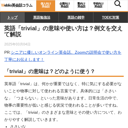
個人向け
企業向け
塾向け
学校向け
W
eblio英会話コラム
英会話
英会話
英会話
英会話
トップ
英語勉強法
英語の雑学
TOEIC対策
英語「trivial」の意味や使い方は？例文を交え
て解説
2025年03月04日
PR:
シニアに優しいオンライン英会話。Zoomの説明会で使い方を
丁寧にお伝えします！
「trivial」の意味は？どのように使う？
英単語「trivial」は、何かが重要ではなく、特に気にする必要がな
いことや物事に対して使われる言葉です。具体的には「ささい
な」「つまらない」といった意味があります。日常生活の中で、
物事の重要性が低いと感じる状況で使われることが多いですね。
ここでは、「trivial」のさまざまな意味とその使い方について、わ
かりやすく解説していきます。
ささいな