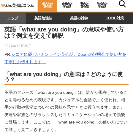
個人向け
企業向け
塾向け
学校向け
W
eblio英会話コラム
英会話
英会話
英会話
英会話
トップ
英語勉強法
英語の雑学
TOEIC対策
英語「what are you doing」の意味や使い方
は？例文を交えて解説
2024年12月20日
PR:
シニアに優しいオンライン英会話。Zoomの説明会で使い方を
丁寧にお伝えします！
「what are you doing」の意味は？どのように使
う？
英語のフレーズ「what are you doing」は、誰かが現在しているこ
とを尋ねるための表現です。カジュアルな会話でよく使われ、相
手の行動や状況についての興味を示すときに役立ちます。また、
友達や家族とのリラックスしたコミュニケーションの場面で頻繁
に登場します。ここでは、「what are you doing」の使い方につい
て詳しく見ていきましょう。