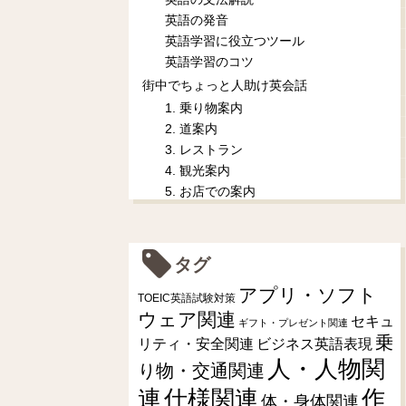
英語の発音
英語学習に役立つツール
英語学習のコツ
街中でちょっと人助け英会話
1. 乗り物案内
2. 道案内
3. レストラン
4. 観光案内
5. お店での案内
タグ
アプリ・ソフト
TOEIC英語試験対策
ウェア関連
セキュ
ギフト・プレゼント関連
乗
リティ・安全関連
ビジネス英語表現
人・人物関
り物・交通関連
連
仕様関連
作
体・身体関連