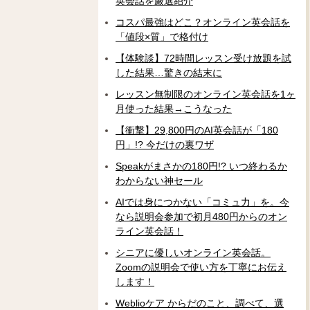
英会話を厳選紹介
コスパ最強はどこ？オンライン英会話を
「値段×質」で格付け
【体験談】72時間レッスン受け放題を試
した結果…驚きの結末に
レッスン無制限のオンライン英会話を1ヶ
月使った結果→こうなった
【衝撃】29,800円のAI英会話が「180
円」!? 今だけの裏ワザ
Speakがまさかの180円!? いつ終わるか
わからない神セール
AIでは身につかない「コミュ力」を。今
なら説明会参加で初月480円からのオン
ライン英会話！
シニアに優しいオンライン英会話。
Zoomの説明会で使い方を丁寧にお伝え
します！
Weblioケア からだのこと、調べて、選