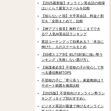
【2025最新版】オンライン英会話の相場
はいくら？最安スクールを比較
【知らないと損】大手英会話、料金と割
引を「全部まとめて」比較
【神アプリ発見】無料でここまででき
る!? 人気AI英会話ランキング
英語コーチングって効果ある？「本当に
伸びた」人のスクールまとめ
【目標スコア別】IELTS対策に強い塾ラ
ンキング（失敗しない選び方）
【保護者必見】不登校の子が安心して学
べる通信教材TOP5
不登校の子に「寄り添う」家庭教師は？
サポート範囲を徹底比較
【2025版】不登校向けオンライン塾ラン
キング（タイプ別おすすめ）
ビジネス英語が最速で伸びるオンライン