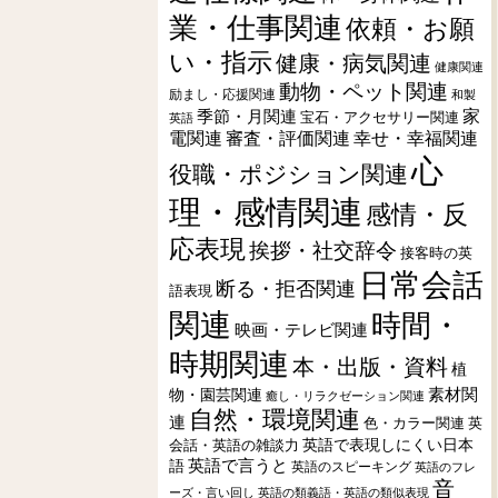
業・仕事関連
依頼・お願
い・指示
健康・病気関連
健康関連
動物・ペット関連
励まし・応援関連
和製
季節・月関連
家
宝石・アクセサリー関連
英語
電関連
審査・評価関連
幸せ・幸福関連
心
役職・ポジション関連
理・感情関連
感情・反
応表現
挨拶・社交辞令
接客時の英
日常会話
断る・拒否関連
語表現
関連
時間・
映画・テレビ関連
時期関連
本・出版・資料
植
素材関
物・園芸関連
癒し・リラクゼーション関連
自然・環境関連
連
色・カラー関連
英
会話・英語の雑談力
英語で表現しにくい日本
英語で言うと
語
英語のスピーキング
英語のフレ
音
ーズ・言い回し
英語の類義語・英語の類似表現