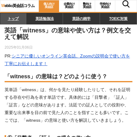
個人向け
企業向け
塾向け
学校向け
W
eblio英会話コラム
英会話
英会話
英会話
英会話
トップ
英語勉強法
英語の雑学
TOEIC対策
英語「witness」の意味や使い方は？例文を交
えて解説
2025年01月06日
PR:
シニアに優しいオンライン英会話。Zoomの説明会で使い方を
丁寧にお伝えします！
「witness」の意味は？どのように使う？
英単語「witness」は、何かを見たり経験したりして、それを証明
する存在や行為を表す単語です。具体的には「目撃者」「証人」
「証言」などの意味があります。法廷での証人としての役割や、
重要な出来事を目の前で見た人のことを指すことも多いです。こ
こでは、「witness」の意味と使い方を解説していきましょう。