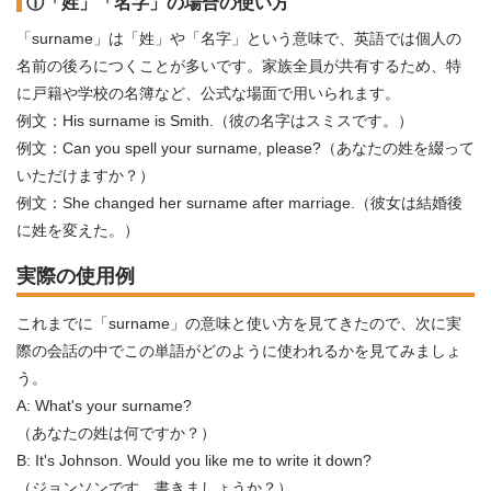
①「姓」「名字」の場合の使い方
「surname」は「姓」や「名字」という意味で、英語では個人の
名前の後ろにつくことが多いです。家族全員が共有するため、特
に戸籍や学校の名簿など、公式な場面で用いられます。
例文：His surname is Smith.（彼の名字はスミスです。）
例文：Can you spell your surname, please?（あなたの姓を綴って
いただけますか？）
例文：She changed her surname after marriage.（彼女は結婚後
に姓を変えた。）
実際の使用例
これまでに「surname」の意味と使い方を見てきたので、次に実
際の会話の中でこの単語がどのように使われるかを見てみましょ
う。
A: What's your surname?
（あなたの姓は何ですか？）
B: It's Johnson. Would you like me to write it down?
（ジョンソンです。書きましょうか？）