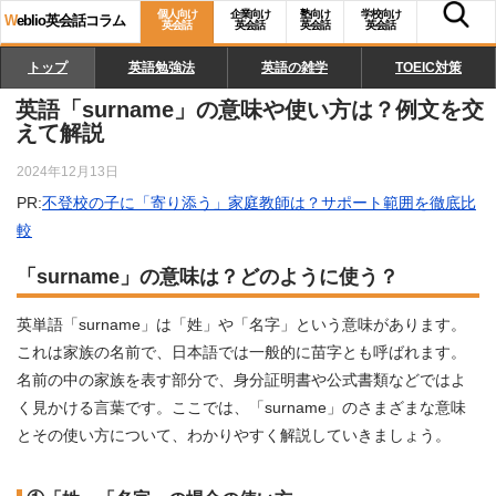
個人向け
企業向け
塾向け
学校向け
W
eblio英会話コラム
英会話
英会話
英会話
英会話
トップ
英語勉強法
英語の雑学
TOEIC対策
英語「surname」の意味や使い方は？例文を交
えて解説
2024年12月13日
PR:
不登校の子に「寄り添う」家庭教師は？サポート範囲を徹底比
較
「surname」の意味は？どのように使う？
英単語「surname」は「姓」や「名字」という意味があります。
これは家族の名前で、日本語では一般的に苗字とも呼ばれます。
名前の中の家族を表す部分で、身分証明書や公式書類などではよ
く見かける言葉です。ここでは、「surname」のさまざまな意味
とその使い方について、わかりやすく解説していきましょう。