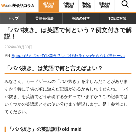
個人向け
企業向け
塾向け
学校向け
W
eblio英会話コラム
英会話
英会話
英会話
英会話
トップ
英語勉強法
英語の雑学
TOEIC対策
「ババ抜き」は英語で何という？例文付きで解
説！
2024年08月30日
PR:
Speakがまさかの180円!? いつ終わるかわからない神セール
「ババ抜き」は英語で何と言えばよい？
みなさん、カードゲームの「ババ抜き」を楽しんだことがありま
すか？特に子供の頃に遊んだ記憶があるかもしれませんね。「バ
バ抜き」を英語でどう表現するか知っていますか？この記事では
いくつかの英語訳とその使い分けまで解説します。是非参考にし
てください。
「ババ抜き」の英語訳① old maid