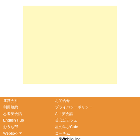
-->
-->
運営会社
お問合せ
利用規約
プライバシーポリシー
忍者英会話
ALL英会話
English Hub
英会話カフェ
おうち部
星の学びCafe
Weblioケア
コーチム
©Weblio, Inc.