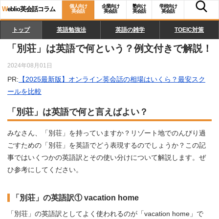
個人向け
企業向け
塾向け
学校向け
W
eblio英会話コラム
英会話
英会話
英会話
英会話
トップ
英語勉強法
英語の雑学
TOEIC対策
「別荘」は英語で何という？例文付きで解説！
2024年08月01日
PR:
【2025最新版】オンライン英会話の相場はいくら？最安スク
ールを比較
「別荘」は英語で何と言えばよい？
みなさん、「別荘」を持っていますか？リゾート地でのんびり過
ごすための「別荘」を英語でどう表現するのでしょうか？この記
事ではいくつかの英語訳とその使い分けについて解説します。ぜ
ひ参考にしてください。
「別荘」の英語訳① vacation home
「別荘」の英語訳としてよく使われるのが「vacation home」で