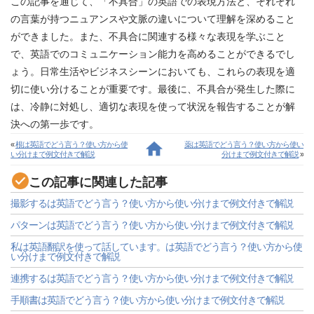
この記事を通じて、「不具合」の英語での表現方法と、それぞれ
の言葉が持つニュアンスや文脈の違いについて理解を深めること
ができました。また、不具合に関連する様々な表現を学ぶこと
で、英語でのコミュニケーション能力を高めることができるでし
ょう。日常生活やビジネスシーンにおいても、これらの表現を適
切に使い分けることが重要です。最後に、不具合が発生した際に
は、冷静に対処し、適切な表現を使って状況を報告することが解
決への第一歩です。
«
根は英語でどう言う？使い方から使
薬は英語でどう言う？使い方から使い
い分けまで例文付きで解説
分けまで例文付きで解説
»
この記事に関連した記事
撮影するは英語でどう言う？使い方から使い分けまで例文付きで解説
パターンは英語でどう言う？使い方から使い分けまで例文付きで解説
私は英語翻訳を使って話しています。は英語でどう言う？使い方から使
い分けまで例文付きで解説
連携するは英語でどう言う？使い方から使い分けまで例文付きで解説
手順書は英語でどう言う？使い方から使い分けまで例文付きで解説