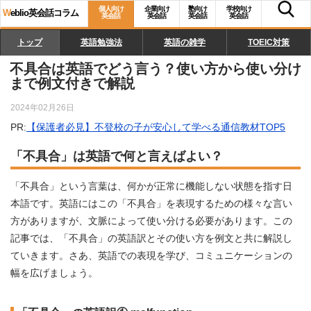
個人向け
企業向け
塾向け
学校向け
W
eblio英会話コラム
英会話
英会話
英会話
英会話
トップ
英語勉強法
英語の雑学
TOEIC対策
不具合は英語でどう言う？使い方から使い分け
まで例文付きで解説
2024年02月26日
PR:
【保護者必見】不登校の子が安心して学べる通信教材TOP5
「不具合」は英語で何と言えばよい？
「不具合」という言葉は、何かが正常に機能しない状態を指す日
本語です。英語にはこの「不具合」を表現するための様々な言い
方がありますが、文脈によって使い分ける必要があります。この
記事では、「不具合」の英語訳とその使い方を例文と共に解説し
ていきます。さあ、英語での表現を学び、コミュニケーションの
幅を広げましょう。