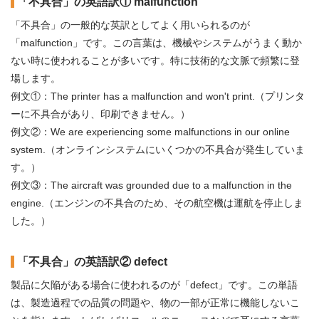
「不具合」の英語訳① malfunction
「不具合」の一般的な英訳としてよく用いられるのが
「malfunction」です。この言葉は、機械やシステムがうまく動か
ない時に使われることが多いです。特に技術的な文脈で頻繁に登
場します。
例文①：The printer has a malfunction and won't print.（プリンタ
ーに不具合があり、印刷できません。）
例文②：We are experiencing some malfunctions in our online
system.（オンラインシステムにいくつかの不具合が発生していま
す。）
例文③：The aircraft was grounded due to a malfunction in the
engine.（エンジンの不具合のため、その航空機は運航を停止しま
した。）
「不具合」の英語訳② defect
製品に欠陥がある場合に使われるのが「defect」です。この単語
は、製造過程での品質の問題や、物の一部が正常に機能しないこ