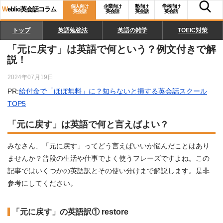
個人向け
企業向け
塾向け
学校向け
W
eblio英会話コラム
英会話
英会話
英会話
英会話
トップ
英語勉強法
英語の雑学
TOEIC対策
「元に戻す」は英語で何という？例文付きで解
説！
2024年07月19日
PR:
給付金で「ほぼ無料」に？知らないと損する英会話スクール
TOP5
「元に戻す」は英語で何と言えばよい？
みなさん、「元に戻す」ってどう言えばいいか悩んだことはあり
ませんか？普段の生活や仕事でよく使うフレーズですよね。この
記事ではいくつかの英語訳とその使い分けまで解説します。是非
参考にしてください。
「元に戻す」の英語訳① restore