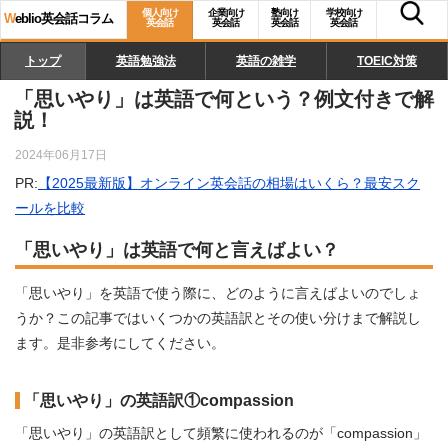
個人向け
企業向け
塾向け
学校向け
W
eblio英会話コラム
英会話
英会話
英会話
英会話
トップ
英語勉強法
英語の雑学
TOEIC対策
「思いやり」は英語で何という？例文付きで解
説！
2024年06月17日
PR:
【2025最新版】オンライン英会話の相場はいくら？最安スク
ールを比較
「思いやり」は英語で何と言えばよい？
「思いやり」を英語で使う際に、どのように言えばよいのでしょ
うか？この記事ではいくつかの英語訳とその使い分けまで解説し
ます。是非参考にしてください。
「思いやり」の英語訳①compassion
「思いやり」の英語訳として頻繁に使われるのが「compassion」